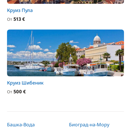
Круиз Пула
513 €
От
Круиз Шибеник
500 €
От
Башка-Вода
Биоград-на-Мору