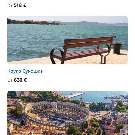
518 €
От
Круиз Сукошан
630 €
От