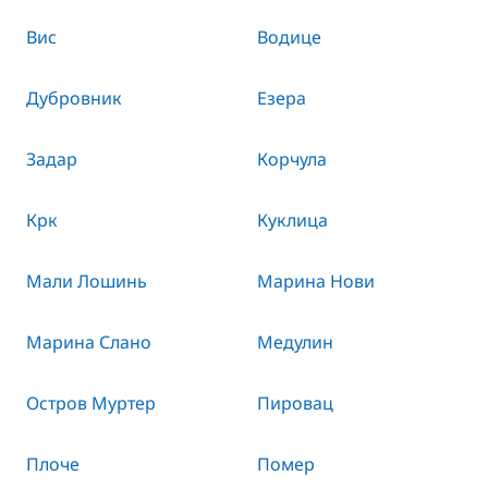
Вис
Водице
Дубровник
Езера
Задар
Корчула
Крк
Куклица
Мали Лошинь
Марина Нови
Марина Слано
Медулин
Остров Муртер
Пировац
Плоче
Помер