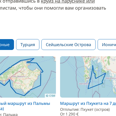
х отправившись в
круиз на паруснике или
листам, чтобы они помогли вам организовать
рные
Турция
Сейшельские Острова
Ионич
вный маршрут из Пальмы
Маршрут из Пхукета на 7 
а)
Отплытие: Пхукет (остров)
От 1 290 €
е: Пальма