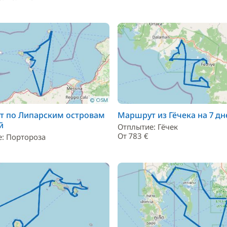
 по Липарским островам
Маршрут из Гёчека на 7 дн
й
Отплытие: Гёчек
От 783 €
: Портороза