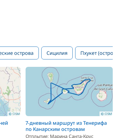
еские острова
Сицилия
Пхукет (остров)
дней
7-дневный маршрут из Тенерифа
по Канарским островам
Отплытие: Марина Санта-Крус