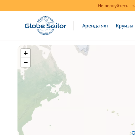
Не волнуйтесь - 
Аренда яхт
Круизы
+
−