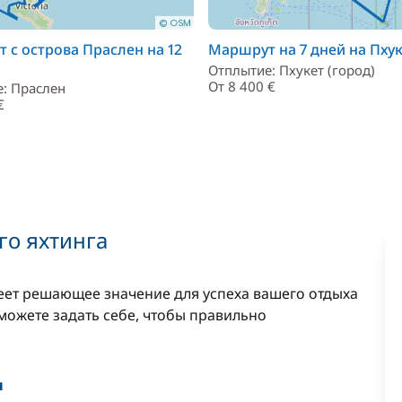
 с острова Праслен на 12
Маршрут на 7 дней на Пху
Отплытие: Пхукет (город)
От 8 400 €
: Праслен
€
о яхтинга
ет решающее значение для успеха вашего отдыха
 можете задать себе, чтобы правильно
я