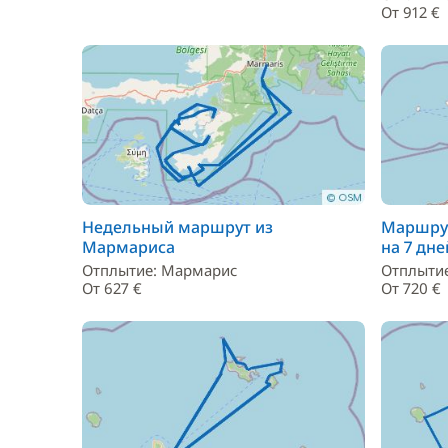
От 912 €
Недельный маршрут из
Маршрут
Мармариса
на 7 дне
Отплытие: Мармарис
Отплытие
От 627 €
От 720 €