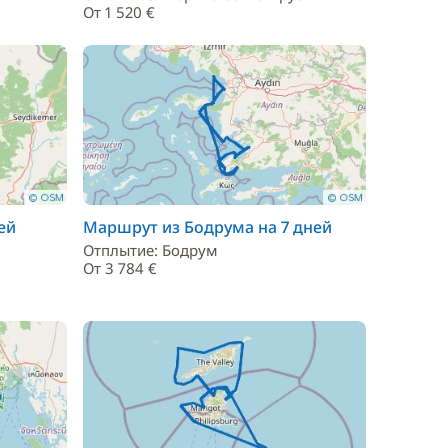
От 1 520 €
ей
Маршрут из Бодрума на 7 дней
Отплытие: Бодрум
От 3 784 €