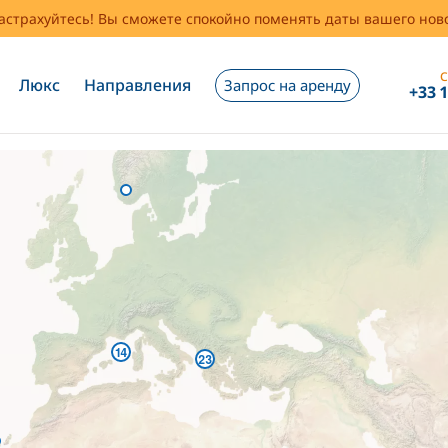
застрахуйтесь! Вы сможете спокойно поменять даты вашего но
С
Люкс
Направления
Запрос на аренду
+33 
14
23