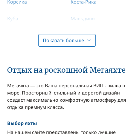
Корсика
Коста-Рика
Куба
Мальдивы
Мальта
Мексика
Показать больше
Монако
Мьянма (Бирма)
Объединённые
Отдых на роскошной Мегаяхте
Оман
Арабские Эмираты
Мегаяхта — это Ваша персональная ВИП - вилла в
Панама
море. Просторный, стильный и дорогой дизайн
Патагония
создаст максимально комфортную атмосферу для
отдыха премиум класса.
Португалия
Республика Конго
Выбор яхты
США
Сейшельские Острова
На нашем сайте представлены только лучшие