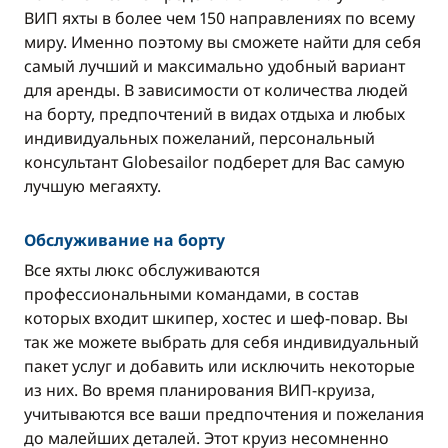
ВИП яхты в более чем 150 направлениях по всему
Сенегал
Сочи
миру. Именно поэтому вы сможете найти для себя
самый лучший и максимально удобный вариант
Таиланд
Танзания
для аренды. В зависимости от количества людей
на борту, предпочтений в видах отдыха и любых
индивидуальных пожеланий, персональный
Турция
Хорватия
консультант Globesailor подберет для Вас самую
лучшую мегаяхту.
Шри-Ланка
Юг Франции
Обслуживание на борту
Все яхты люкс обслуживаются
профессиональными командами, в состав
которых входит шкипер, хостес и шеф-повар. Вы
так же можете выбрать для себя индивидуальный
пакет услуг и добавить или исключить некоторые
из них. Во время планирования ВИП-круиза,
учитываются все ваши предпочтения и пожелания
до малейших деталей. Этот круиз несомненно