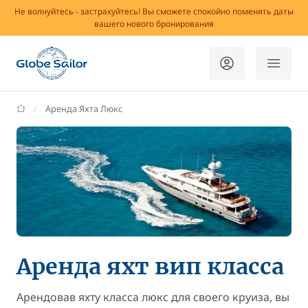
Не волнуйтесь - застрахуйтесь! Вы сможете спокойно поменять даты
вашего нового бронирования
GlobeSailor
Аренда Яхта Люкс
Аренда яхт вип класса
Арендовав яхту класса люкс для своего круиза, вы