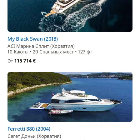
My Black Swan (2018)
ACI Марина Сплит (Хорватия)
10 Каюты • 20 Спальныx мест • 127 фт
115 714 €
От
Ferretti 880 (2004)
Сегет Доньи (Хорватия)