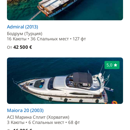
Admiral (2013)
Бодрум (Турция)
16 Каюты • 36 Спальныx мест • 127 фт
42 500 €
От
5,0
Maiora 20 (2003)
ACI Марина Сплит (Хорватия)
3 Каюты • 6 Спальныx мест • 68 фт