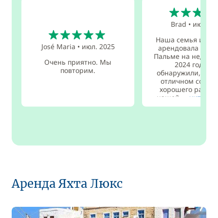
5
Brad
•
июн. 2
5
Наша семья из 5 
José Maria
•
июл. 2025
арендовала Mio B
Пальме на неделю
Очень приятно. Мы
2024 года. 
повторим.
обнаружили, что 
отличном состоя
хорошего разме
нашей ...
читать 
Аренда Яхта Люкс