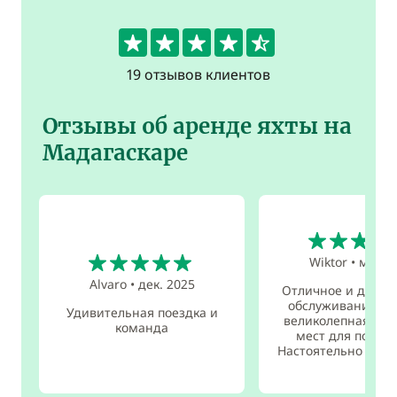
4.7
19 отзывов клиентов
Отзывы об аренде яхты на
Мадагаскаре
5
5
Wiktor
•
мая 2
Alvaro
•
дек. 2025
Отличное и друж
обслуживание на 
Удивительная поездка и
великолепная еда
команда
мест для посещ
Настоятельно рек