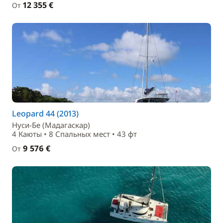
12 355 €
От
Leopard 44 (2013)
Нуси-Бе (Мадагаскар)
4 Каюты • 8 Спальныx мест • 43 фт
9 576 €
От