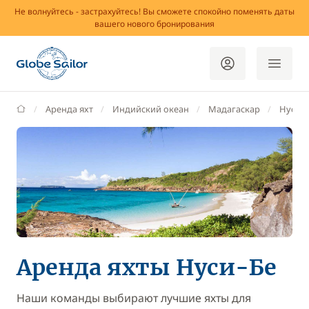
Не волнуйтесь - застрахуйтесь! Вы сможете спокойно поменять даты
вашего нового бронирования
GlobeSailor
Аренда яхт
Индийский океан
Мадагаскар
Нуси-Б
Аренда яхты Нуси-Бе
Наши команды выбирают лучшие яхты для