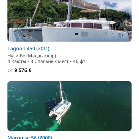
Lagoon 450 (2011)
Нуси-Бе (Мадагаскар)
4 Каюты • 8 Спальныx мест • 46 фт
9 576 €
От
Marquise 56 (2000)