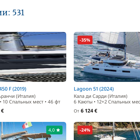
и: 531
-35%
50 F (2019)
Lagoon 51 (2024)
Аранчи (Италия)
Кала ди Сарди (Италия)
• 10 Спальныx мест • 46 фт
6 Каюты • 12+2 Спальныx мес
 €
6 124 €
От
4,0
-24%