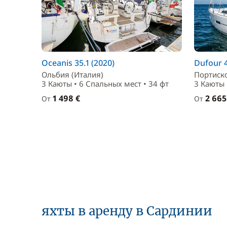
Oceanis 35.1 (2020)
Dufour 4
Ольбия (Италия)
Портиско
3 Каюты • 6 Спальныx мест • 34 фт
3 Каюты 
1 498 €
2 665
От
От
яхты в аренду в Сардинии