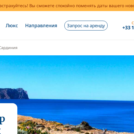
застрахуйтесь! Вы сможете спокойно поменять даты вашего но
С
Люкс
Направления
Запрос на аренду
+33 
Сардиния
р
и