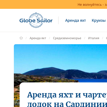
Не волнуйтесь - 
Аренда яхт
Круизы
GlobeSailor
Аренда яхт
Средиземноморье
Италия
Аренда яхт и чарте
лодок на Сардини