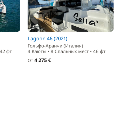
Lagoon 46 (2021)
Гольфо-Аранчи (Италия)
 42 фт
4 Каюты • 8 Спальныx мест • 46 фт
4 275 €
От