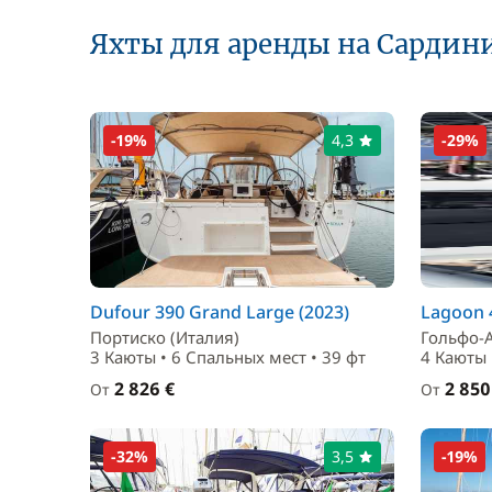
Яхты для аренды на Сардини
-19%
4,3
-29%
Dufour 390 Grand Large (2023)
Lagoon 4
Портиско (Италия)
Гольфо-
3 Каюты • 6 Спальныx мест • 39 фт
4 Каюты 
2 826 €
2 850
От
От
-32%
3,5
-19%