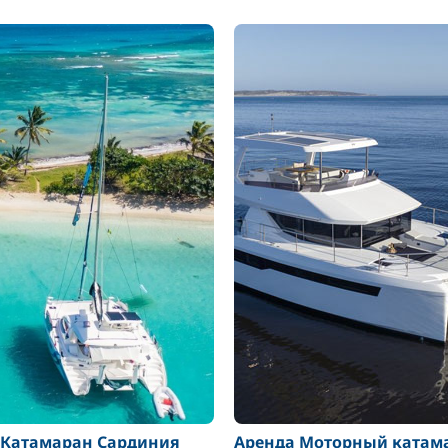
 Катамаран Сардиния
Аренда Моторный катам