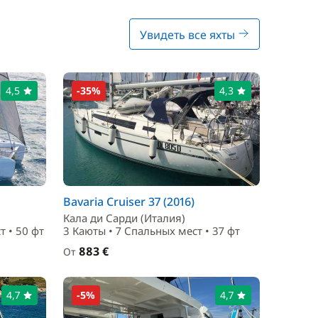
Увидеть все яхты
4,5
-35%
4,3
Bavaria Cruiser 37 (2016)
Кала ди Сарди (Италия)
т • 50 фт
3 Каюты • 7 Спальныx мест • 37 фт
883 €
От
4,7
-5%
4,7