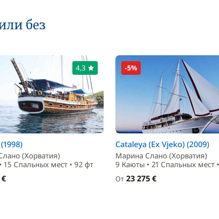
или без
4,3
-5%
 (1998)
Cataleya (Ex Vjeko) (2009)
Слано (Хорватия)
Марина Слано (Хорватия)
• 15 Спальныx мест • 92 фт
9 Каюты • 21 Спальныx мест •
 €
23 275 €
От