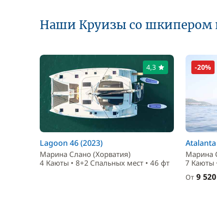
Наши Круизы со шкипером 
4,3
-20%
Lagoon 46 (2023)
Atalanta
Марина Слано (Хорватия)
Марина 
4 Каюты • 8+2 Спальныx мест • 46 фт
7 Каюты 
9 520
От