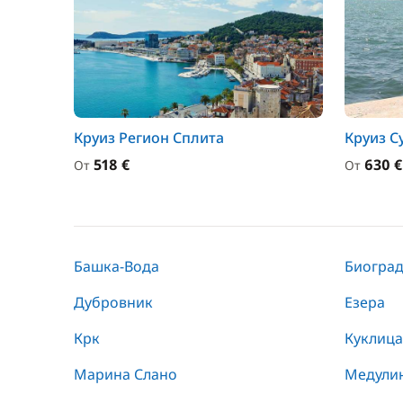
Круиз Регион Сплита
Круиз 
518 €
630 €
От
От
Башка-Вода
Биоград
Дубровник
Езера
Крк
Куклица
Марина Слано
Медули