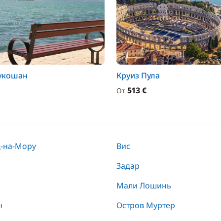
Сукошан
Круиз Пула
513 €
От
-на-Мору
Вис
Задар
Мали Лошинь
н
Остров Муртер