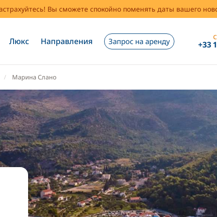
застрахуйтесь! Вы сможете спокойно поменять даты вашего но
С
Люкс
Направления
Запрос на аренду
+33 
Марина Слано