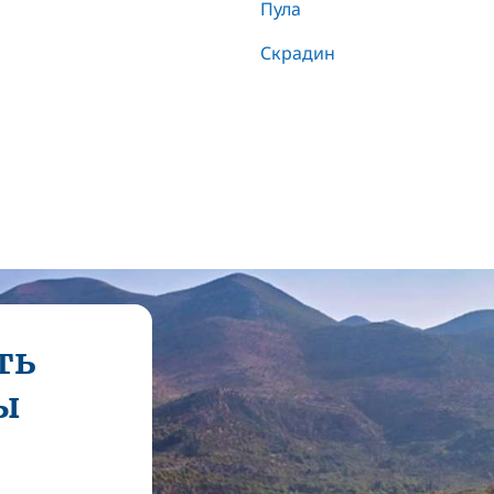
Пула
Скрадин
ть
ы