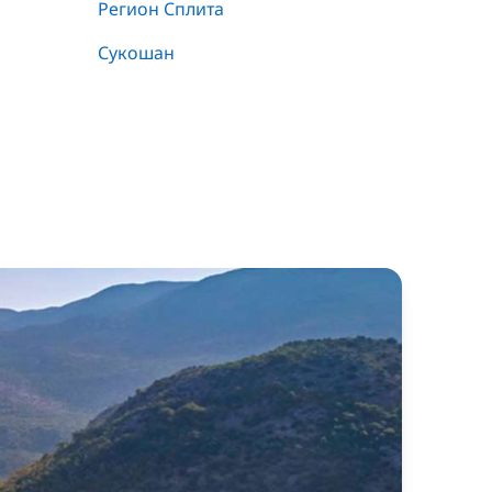
Регион Сплита
Сукошан