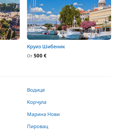
Круиз Шибеник
500 €
От
Водице
Корчула
Марина Нови
Пировац