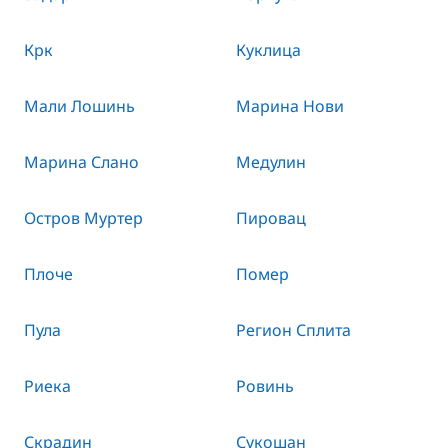
Крк
Куклица
Мали Лошинь
Марина Нови
Марина Слано
Медулин
Остров Муртер
Пировац
Плоче
Помер
Пула
Регион Сплита
Риека
Ровинь
Скрадин
Сукошан