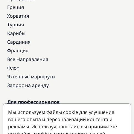
Греция
Хорватия
Турция
Карибы
Сардиния
Франция
Все Направления
Флот
Яхтенные маршруты
Запрос на аренду
Для профессионалов
Доступ про
Мы используем файлы cookie для улучшения
Стать партнером
вашего опыта и персонализации контента и
рекламы. Используя наш сайт, вы принимаете
все файлы cookie в соответствии с нашей