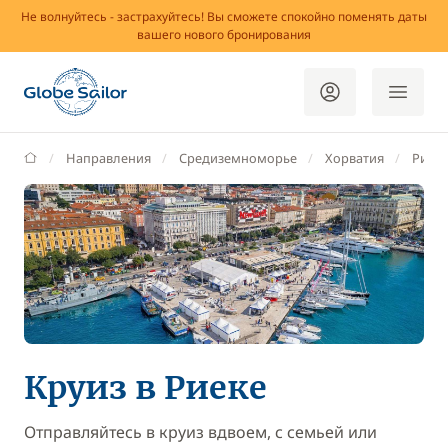
Не волнуйтесь - застрахуйтесь! Вы сможете спокойно поменять даты
вашего нового бронирования
GlobeSailor
Направления
Средиземноморье
Хорватия
Риек
Круиз в Риеке
Отправляйтесь в круиз вдвоем, с семьей или