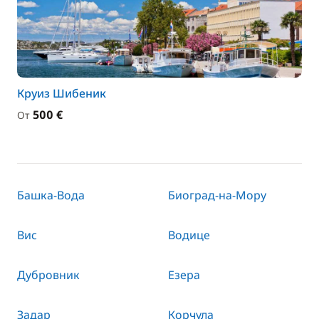
Круиз Шибеник
500 €
От
Башка-Вода
Биоград-на-Мору
Вис
Водице
Дубровник
Езера
Задар
Корчула