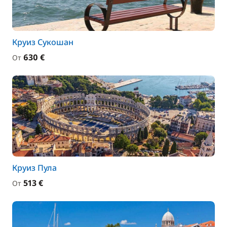
Круиз Сукошан
630 €
От
Круиз Пула
513 €
От