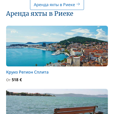
Аренда яхты в Риеке
Аренда яхты в Риеке
Круиз Регион Сплита
518 €
От