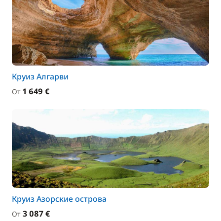
Круиз Алгарви
1 649 €
От
Круиз Азорские острова
3 087 €
От