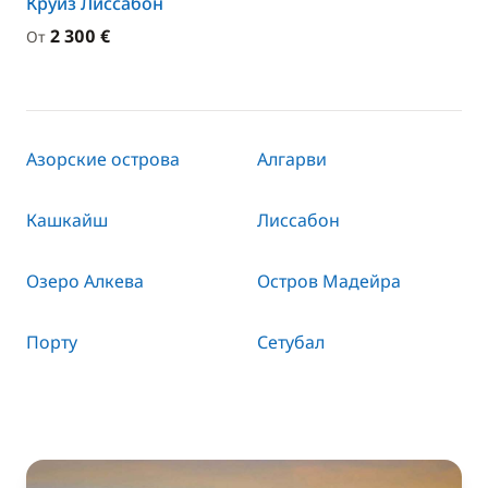
Круиз Лиссабон
2 300 €
От
Азорские острова
Алгарви
Кашкайш
Лиссабон
Озеро Алкева
Остров Мадейра
Порту
Сетубал