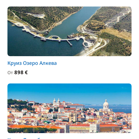
Круиз Озеро Алкева
898 €
От