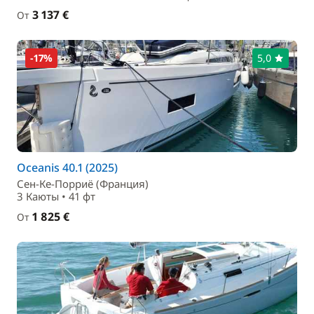
3 137 €
От
-17%
5,0
Oceanis 40.1 (2025)
Сен-Ке-Порриё (Франция)
3 Каюты • 41 фт
1 825 €
От