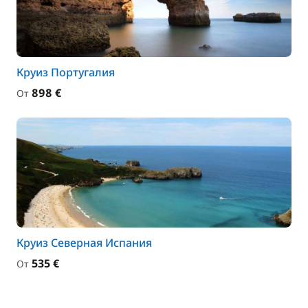
Круиз Португалия
898 €
От
Круиз Северная Испания
535 €
От