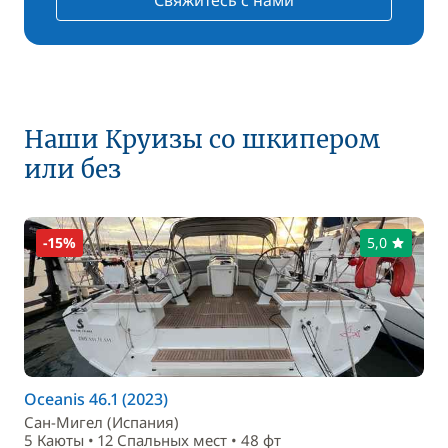
Свяжитесь с нами
Наши Круизы со шкипером
или без
-15%
5,0
Oceanis 46.1 (2023)
Сан-Мигел (Испания)
5 Каюты • 12 Спальныx мест • 48 фт