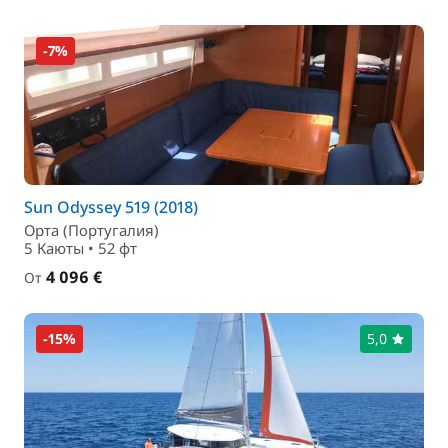
-7%
Sun Odyssey 519 (2018)
Орта (Португалия)
5 Каюты • 52 фт
4 096 €
От
-15%
5,0