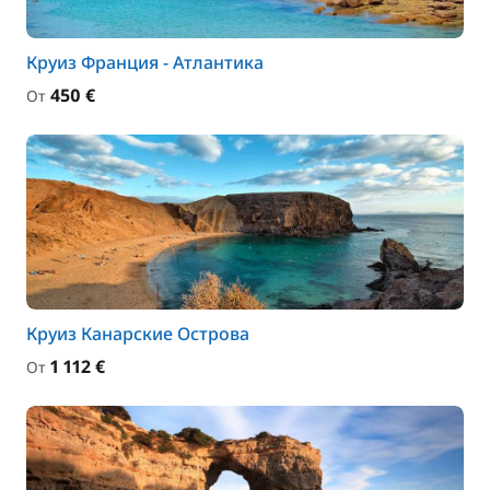
Круиз Франция - Aтлантика
450 €
От
Круиз Канарские Острова
1 112 €
От