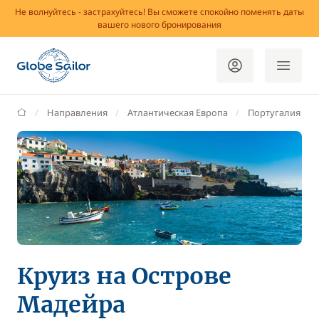
Не волнуйтесь - застрахуйтесь! Вы сможете спокойно поменять даты
вашего нового бронирования
GlobeSailor
Направления
Атлантическая Европа
Португалия
Круиз на Острове
Мадейра