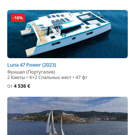
-16%
Luna 47 Power (2023)
Фуншал (Португалия)
2 Каюты • 4+2 Спальныx мест • 47 фт
4 536 €
От