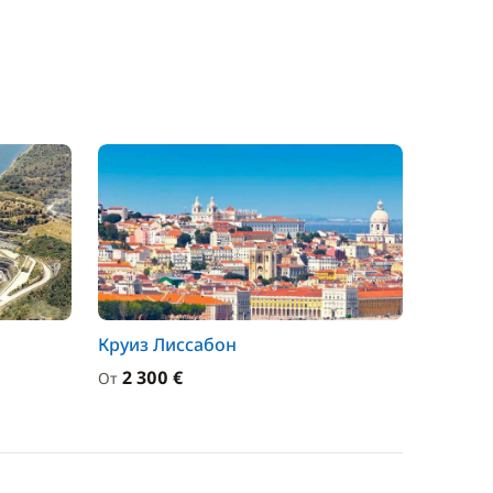
Круиз Лиссабон
2 300 €
От