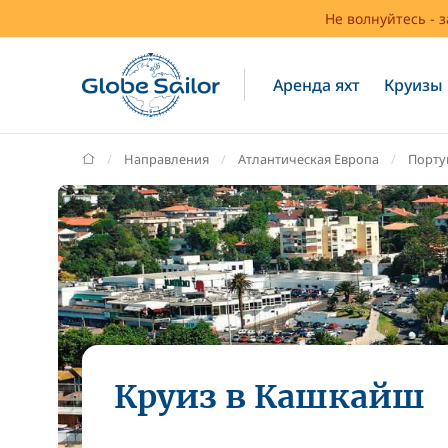
Не волнуйтесь - 
Аренда яхт
Круизы
GlobeSailor
Направления
Атлантическая Европа
Порту
Круиз в Кашкайш