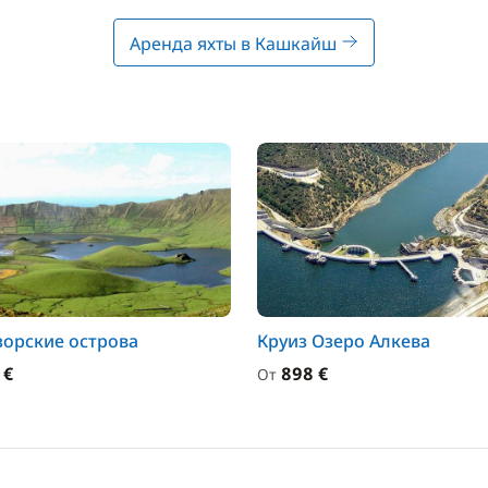
Аренда яхты в Кашкайш
зорские острова
Круиз Озеро Алкева
 €
898 €
От