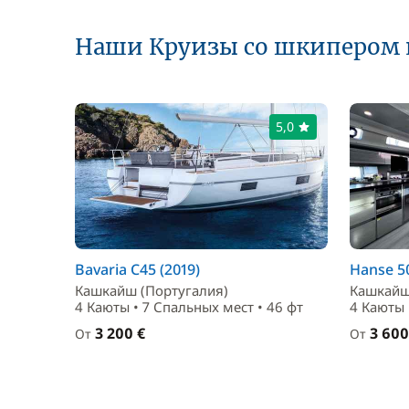
Наши Круизы со шкипером 
5,0
Bavaria C45 (2019)
Hanse 50
Кашкайш (Португалия)
Кашкайш
4 Каюты • 7 Спальныx мест • 46 фт
4 Каюты 
3 200 €
3 600
От
От