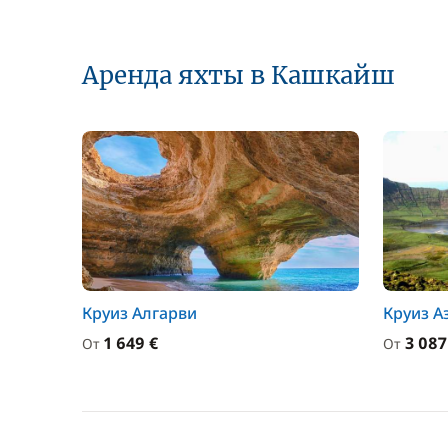
Аренда яхты в Кашкайш
Круиз Алгарви
Круиз А
1 649 €
3 087
От
От