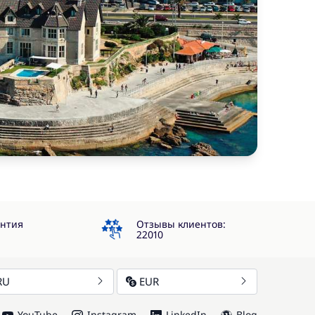
4.3
антия
Отзывы клиентов:
22010
RU
EUR
YouTube
Instagram
LinkedIn
Blog