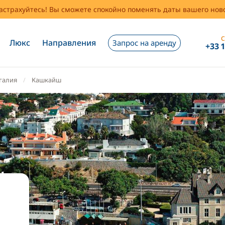
застрахуйтесь! Вы сможете спокойно поменять даты вашего но
С
Люкс
Направления
Запрос на аренду
+33 
галия
Кашкайш