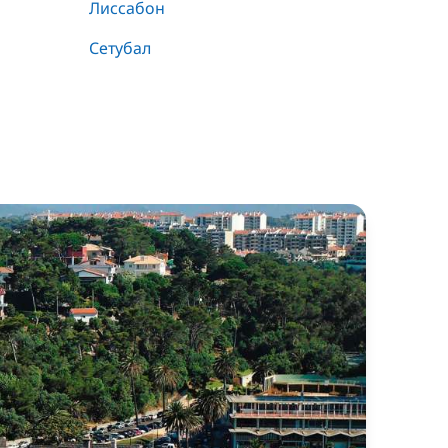
Лиссабон
Сетубал