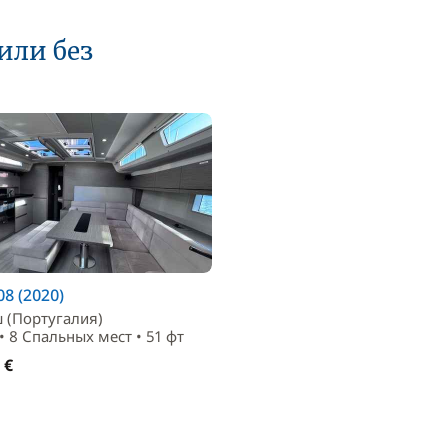
или без
8 (2020)
 (Португалия)
• 8 Спальныx мест • 51 фт
 €