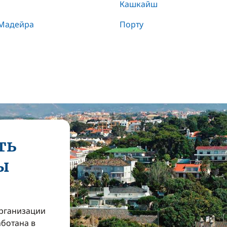
Кашкайш
 Мадейра
Порту
ть
ы
организации
аботана в