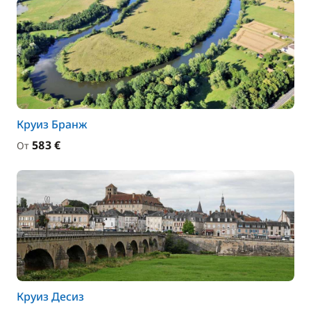
Круиз Бранж
583 €
От
Круиз Десиз