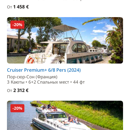
1 458 €
От
-20%
Cruiser Premium+ 6/8 Pers (2024)
Пор-сюр-Сон (Франция)
3 Каюты • 6+2 Спальныx мест • 44 фт
2 312 €
От
-20%