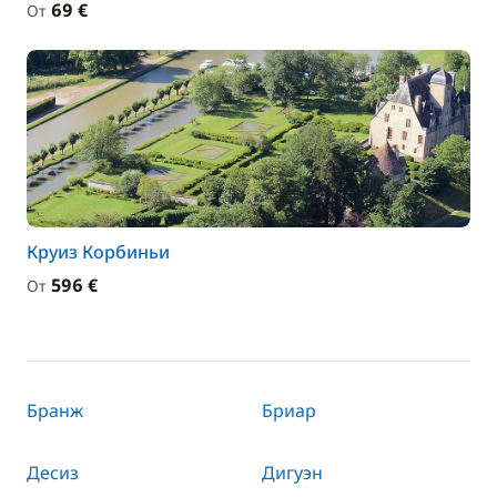
69 €
От
Круиз Корбиньи
596 €
От
Бранж
Бриар
Десиз
Дигуэн