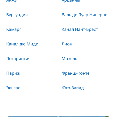
Анжу
Арденны
Бургундия
Валь де Луар Ниверне
Камарг
Канал Нант-Брест
Канал дю Миди
Лион
Лотарингия
Мозель
Париж
Франш-Конте
Эльзас
Юго-Запад