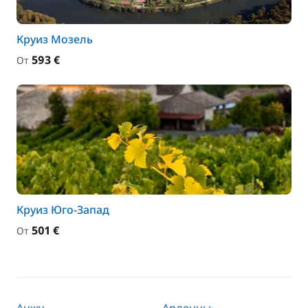
Круиз Мозель
593 €
От
Круиз Юго-Запад
501 €
От