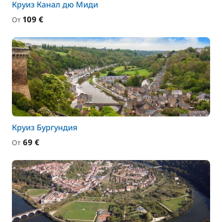
Круиз Канал дю Миди
109 €
От
Круиз Бургундия
69 €
От