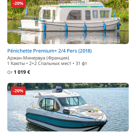
-20%
Pénichette Premium+ 2/4 Pers (2018)
Аржан-Минервуа (Франция)
1 Каюты • 2+2 Спальныx мест • 31 фт
1 019 €
От
-20%