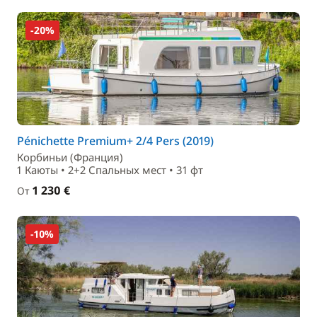
-20%
Pénichette Premium+ 2/4 Pers (2019)
Корбиньи (Франция)
1 Каюты • 2+2 Спальныx мест • 31 фт
1 230 €
От
-10%