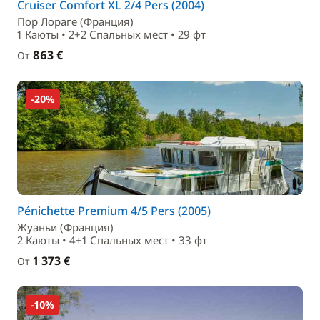
Cruiser Comfort XL 2/4 Pers (2004)
Пор Лораге (Франция)
1 Каюты • 2+2 Спальныx мест • 29 фт
863 €
От
-20%
Pénichette Premium 4/5 Pers (2005)
Жуаньи (Франция)
2 Каюты • 4+1 Спальныx мест • 33 фт
1 373 €
От
-10%