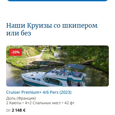
Наши Круизы со шкипером
или без
-20%
Cruiser Premium+ 4/6 Pers (2023)
Доль (Франция)
2 Каюты • 4+2 Спальныx мест • 42 фт
2 148 €
От