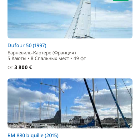
Dufour 50 (1997)
Барневиль-Картере (Франция)
5 Каюты • 8 Спальныx мест • 49 фт
3 800 €
От
RM 880 biquille (2015)