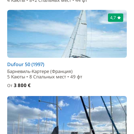
4 Каюты • 8+2 Спальныx мест • 44 фт
4,7
Dufour 50 (1997)
Барневиль-Картере (Франция)
5 Каюты • 8 Спальныx мест • 49 фт
3 800 €
От