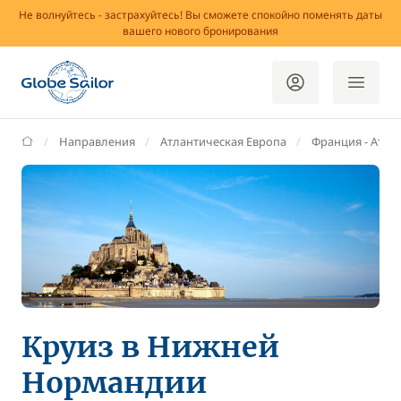
Не волнуйтесь - застрахуйтесь! Вы сможете спокойно поменять даты
вашего нового бронирования
GlobeSailor
Направления
Атлантическая Европа
Франция - Aтла
Круиз в Нижней
Нормандии