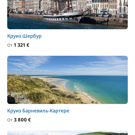
Круиз Шербур
1 321 €
От
Круиз Барневиль-Картере
3 800 €
От