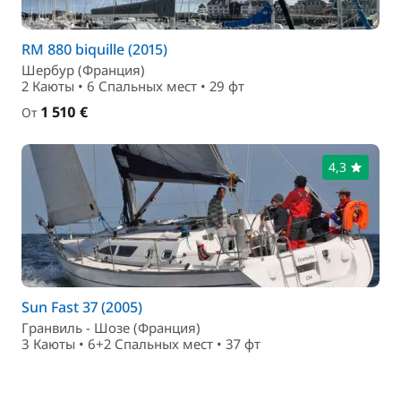
RM 880 biquille (2015)
Шербур (Франция)
2 Каюты • 6 Спальныx мест • 29 фт
1 510 €
От
4,3
Sun Fast 37 (2005)
Гранвиль - Шозе (Франция)
3 Каюты • 6+2 Спальныx мест • 37 фт