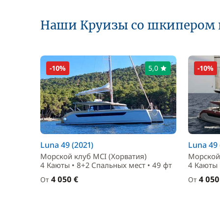
Наши Круизы со шкипером 
-10%
5,0
-10%
Luna 49 (2021)
Luna 49 
Морской клуб MCI (Хорватия)
Морской 
4 Каюты • 8+2 Спальныx мест • 49 фт
4 Каюты 
4 050 €
4 050
От
От