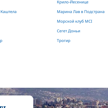
Крило-Йесенице
 Каштела
Марина Лав в Подстрана
Морской клуб MCI
Сегет Доньи
ар
Трогир