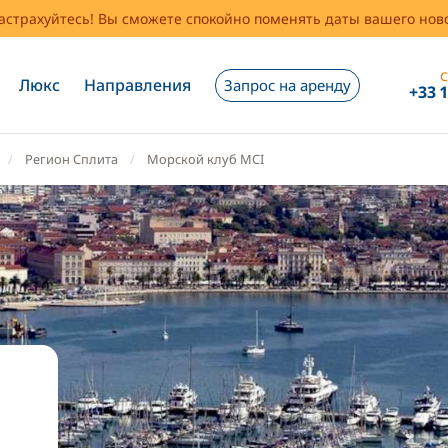
застрахуйтесь! Вы сможете спокойно поменять даты вашего но
С
Люкс
Направления
Запрос на аренду
+33 
Регион Сплита
Морской клуб MCI