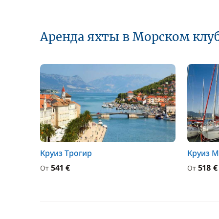
Аренда яхты в Морском клу
Круиз Трогир
Круиз 
541 €
518 €
От
От