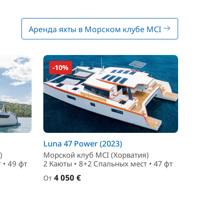
Аренда яхты в Морском клубе MCI
-10%
Luna 47 Power (2023)
)
Морской клуб MCI (Хорватия)
 • 49 фт
2 Каюты • 8+2 Спальныx мест • 47 фт
4 050 €
От