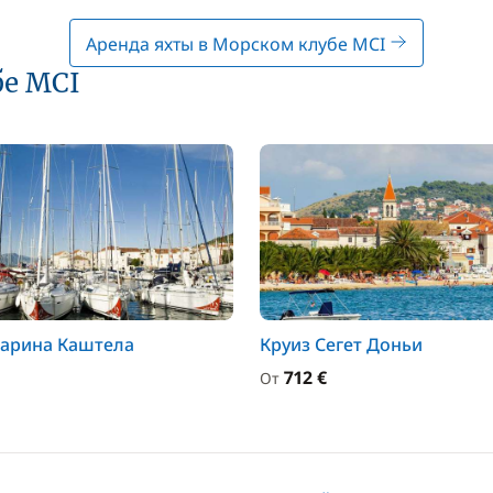
Аренда яхты в Морском клубе MCI
бе MCI
Марина Каштела
Круиз Сегет Доньи
712 €
От