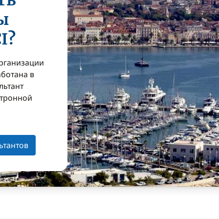
ть
ы
I?
организации
аботана в
льтант
ктронной
з
ьтантов