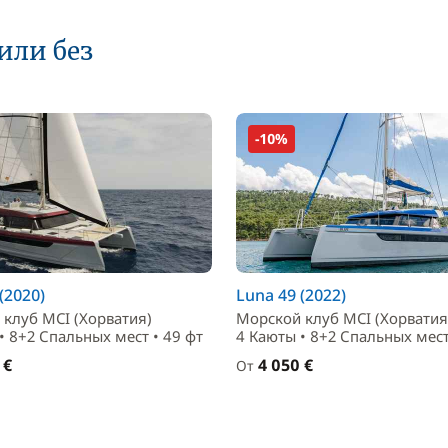
или без
-10%
(2020)
Luna 49 (2022)
клуб MCI (Хорватия)
Морской клуб MCI (Хорватия
• 8+2 Спальныx мест • 49 фт
4 Каюты • 8+2 Спальныx мест
 €
4 050 €
От