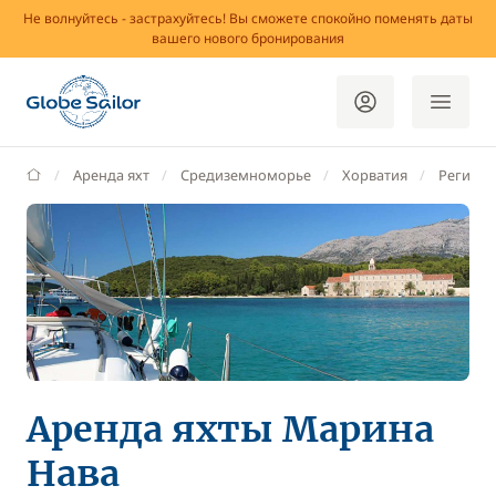
Не волнуйтесь - застрахуйтесь! Вы сможете спокойно поменять даты
вашего нового бронирования
GlobeSailor
Аренда яхт
Средиземноморье
Хорватия
Регион 
Аренда яхты Марина
Нава