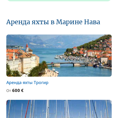
Аренда яхты в Марине Нава
Аренда яхты Трогир
600 €
От