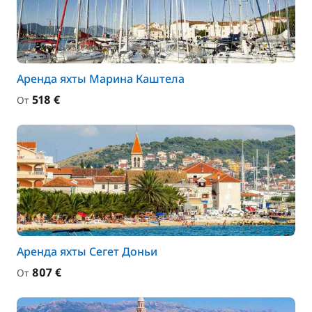
Аренда яхты Марина Каштела
518 €
От
Аренда яхты Сегет Доньи
807 €
От