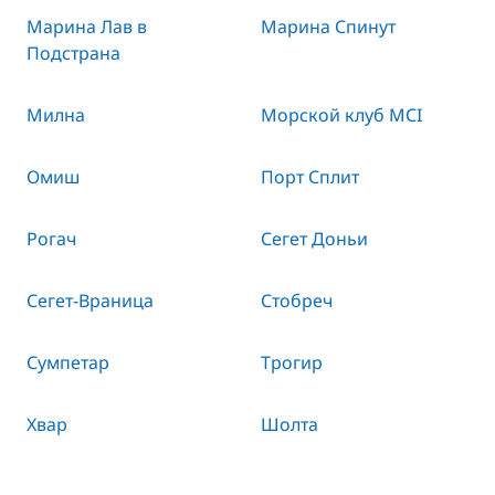
Марина Лав в
Марина Спинут
Подстрана
Милна
Морской клуб MCI
Омиш
Порт Сплит
Рогач
Сегет Доньи
Сегет-Враница
Стобреч
Сумпетар
Трогир
Хвар
Шолта