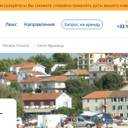
застрахуйтесь! Вы сможете спокойно поменять даты вашего но
С
Люкс
Направления
Запрос на аренду
+33 
Регион Сплита
Сегет-Враница
-