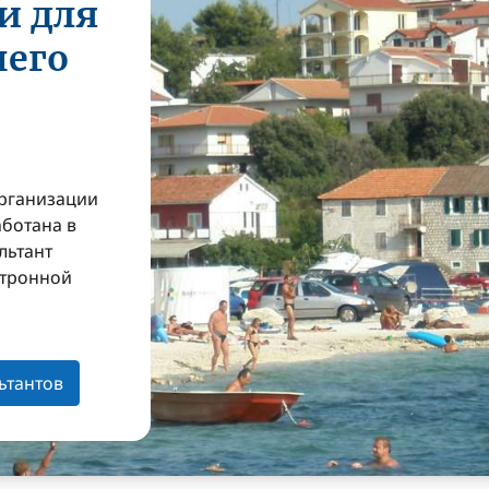
и для
шего
организации
аботана в
льтант
ктронной
з
ьтантов