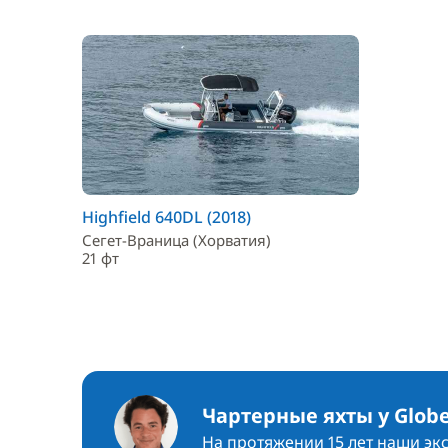
Highfield 640DL (2018)
Сегет-Враница (Хорватия)
21 фт
Чартерные яхты у Globe
На протяжении 15 лет наши эк