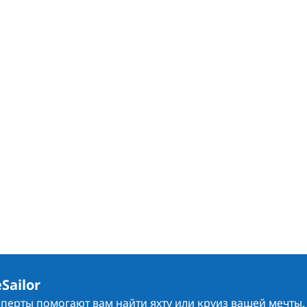
Sailor
сперты помогают вам найти яхту или круиз вашей мечты.