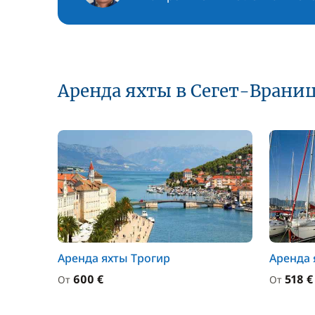
Аренда яхты в Сегет-Врани
Аренда яхты Трогир
Аренда 
600 €
518 €
От
От