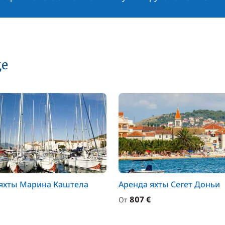
це
яхты Марина Каштела
Аренда яхты Сегет Доньи
807 €
От