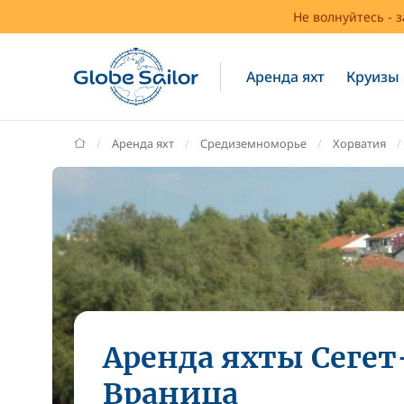
Не волнуйтесь - 
Аренда яхт
Круизы
GlobeSailor
Аренда яхт
Средиземноморье
Хорватия
Аренда яхты Сегет
Враница