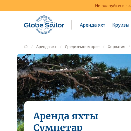
Не волнуйтесь - 
Аренда яхт
Круизы
GlobeSailor
Аренда яхт
Средиземноморье
Хорватия
Аренда яхты
Сумпетар