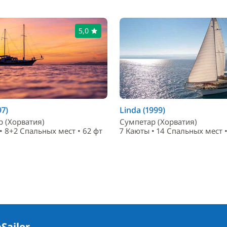
5,0
97)
Linda (1999)
 (Хорватия)
Сумпетар (Хорватия)
• 8+2 Спальныx мест • 62 фт
7 Каюты • 14 Спальныx мест •
Sailor