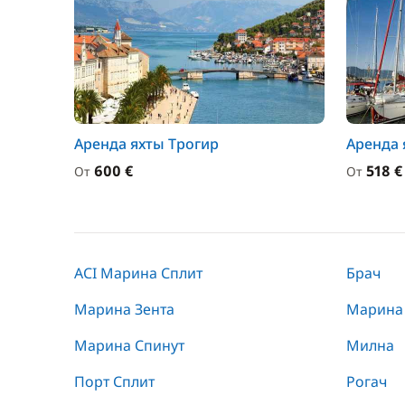
Аренда яхты Трогир
Аренда 
600 €
518 €
От
От
ACI Марина Сплит
Брач
Марина Зента
Марина
Марина Спинут
Милна
Порт Сплит
Рогач