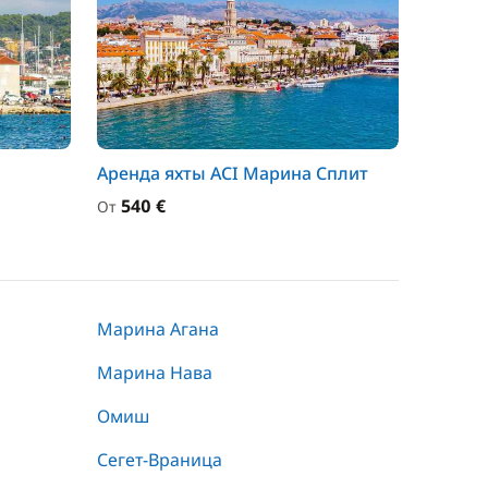
Аренда яхты ACI Марина Сплит
540 €
От
Марина Агана
Марина Нава
Омиш
Сегет-Враница