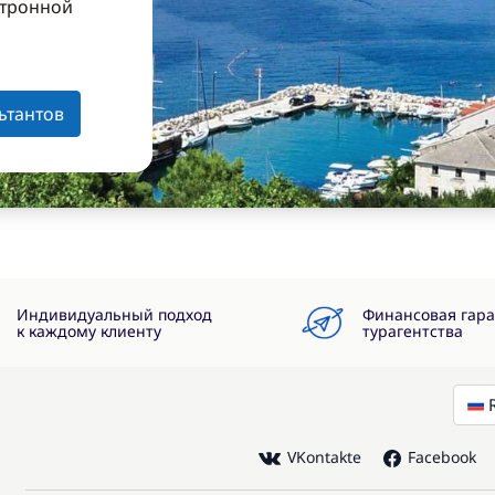
ктронной
з
ьтантов
Индивидуальный подход
Финансовая гар
к каждому клиенту
турагентства
VKontakte
Facebook