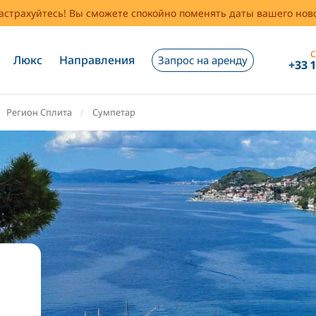
застрахуйтесь! Вы сможете спокойно поменять даты вашего но
С
Люкс
Направления
Запрос на аренду
+33 
Регион Сплита
Сумпетар