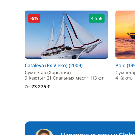
-5%
4,5
Cataleya (Ex Vjeko) (2009)
Polo (19
Сумпетар (Хорватия)
Сумпетар
9 Каюты • 21 Спальныx мест • 113 фт
4 Каюты 
23 275 €
От
Чартерные яхты у Globe