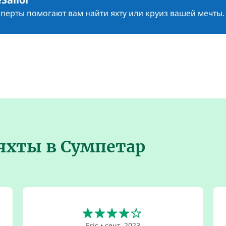
сперты помогают вам найти яхту или круиз вашей мечты.
яхты в Сумпетар
4
Eric
•
сент. 2023