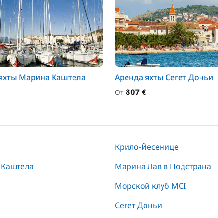
яхты Марина Каштела
Аренда яхты Сегет Доньи
807 €
От
Крило-Йесенице
 Каштела
Марина Лав в Подстрана
Морской клуб MCI
Сегет Доньи