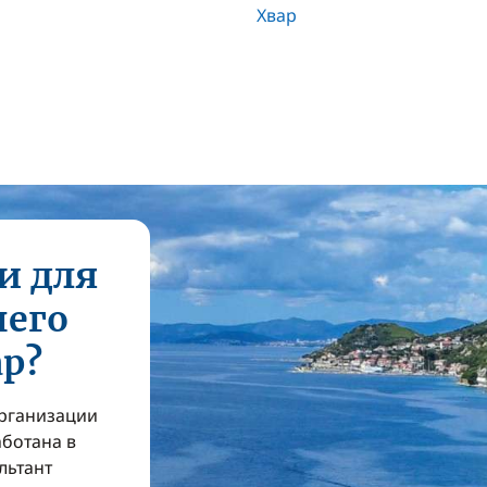
Хвар
и для
шего
ар?
организации
аботана в
льтант