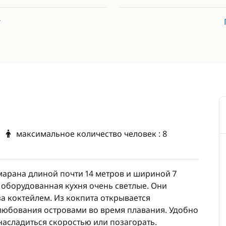
(приблизительно 7 евро
месте наличными.
Wi-Fi (можете приобрес
Иммиграционная форма
 Сейшельские острова мы
дня до отъезда
анные к пищевым
рим вас за понимание.
максимальное количество человек : 8
амарана длиной почти 14 метров и шириной 7
 оборудованная кухня очень светлые. Они
а коктейлем. Из кокпита открывается
любования островами во время плавания. Удобно
насладиться скоростью или позагорать.