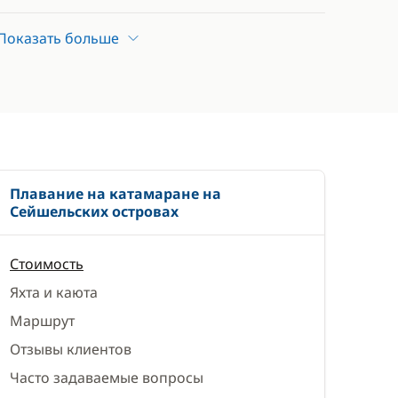
) на человека в день, оплата производится на
Показать больше
ти SIM-карту в аэропорту или в городе)
 должна быть заполнена как минимум за 3
Плавание на катамаране на
Сейшельских островах
Стоимость
Яхта и каюта
Маршрут
Отзывы клиентов
Часто задаваемые вопросы