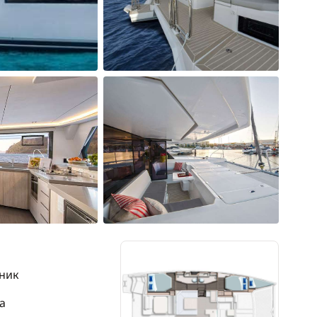
ник
а