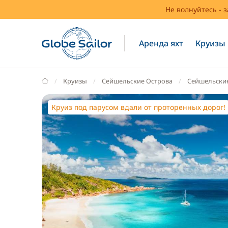
Не волнуйтесь - 
Аренда яхт
Круизы
GlobeSailor
Круизы
Сейшельские Острова
Сейшельские
Круиз под парусом вдали от проторенных дорог!