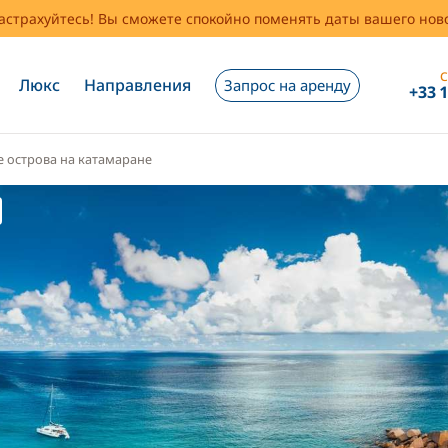
застрахуйтесь! Вы сможете спокойно поменять даты вашего но
С
Люкс
Направления
Запрос на аренду
+33 
 острова на катамаране