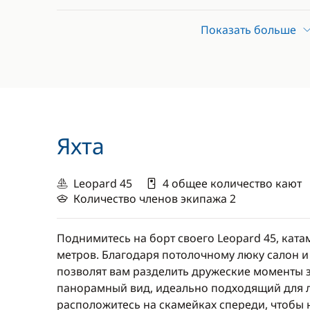
Морской каяк или САП-борд
Показать больше
Страхование катамарана и пассажиров
Гарантированное отправление
Важно:
Из-за трудностей с поставками на
не можем предложить блюда, адаптиров
аллергиям или непереносимости. Благода
Яхта
Leopard 45
4 общее количество кают
Количество членов экипажа 2
Поднимитесь на борт своего Leopard 45, кат
метров. Благодаря потолочному люку салон и
позволят вам разделить дружеские моменты з
панорамный вид, идеально подходящий для 
расположитесь на скамейках спереди, чтобы 