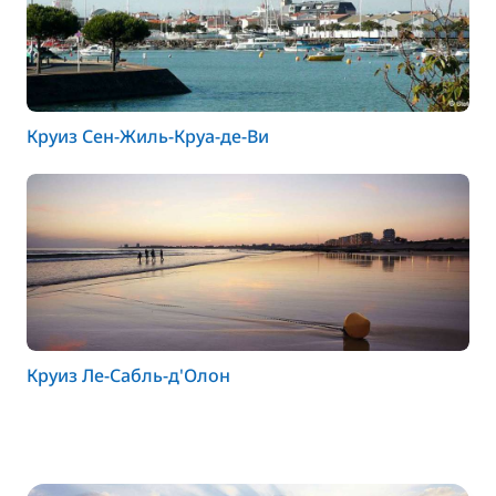
Круиз Сен-Жиль-Круа-де-Ви
Круиз Ле-Сабль-д'Олон