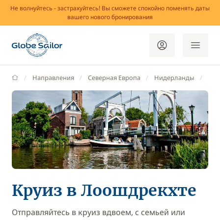
Не волнуйтесь - застрахуйтесь! Вы сможете спокойно поменять даты
вашего нового бронирования
GlobeSailor
Направления
Северная Европа
Нидерланды
Сев
Круиз в Лоошдрекхте
Отправляйтесь в круиз вдвоем, с семьей или