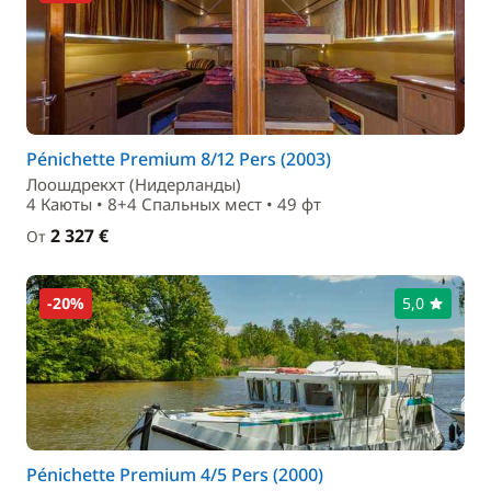
Pénichette Premium 8/12 Pers (2003)
Лоошдрекхт (Нидерланды)
4 Каюты • 8+4 Спальныx мест • 49 фт
2 327 €
От
-20%
5,0
Pénichette Premium 4/5 Pers (2000)