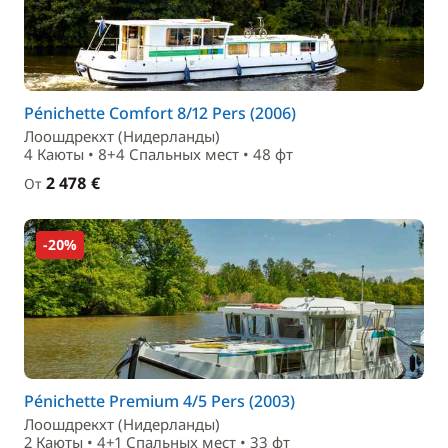
Pénichette Comfort 8/12 Pers (2006)
Лоошдрекхт (Нидерланды)
4 Каюты • 8+4 Спальныx мест • 48 фт
2 478 €
От
-20%
Pénichette Premium 4/5 Pers (2003)
Лоошдрекхт (Нидерланды)
2 Каюты • 4+1 Спальныx мест • 33 фт