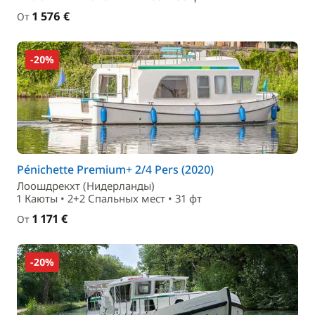
1 576 €
От
-20%
Pénichette Premium+ 2/4 Pers (2020)
Лоошдрекхт (Нидерланды)
1 Каюты • 2+2 Спальныx мест • 31 фт
1 171 €
От
-20%