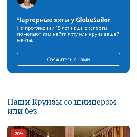
Чартерные яхты у GlobeSailor
На протяжении 15 лет наши эксперты
помогают вам найти яхту или круиз вашей
мечты.
Свяжитесь с нами
Наши Круизы со шкипером
или без
-20%