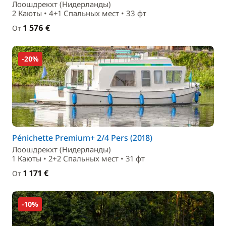
Лоошдрекхт (Нидерланды)
2 Каюты • 4+1 Спальныx мест • 33 фт
1 576 €
От
-20%
Pénichette Premium+ 2/4 Pers (2018)
Лоошдрекхт (Нидерланды)
1 Каюты • 2+2 Спальныx мест • 31 фт
1 171 €
От
-10%