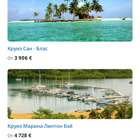
Круиз Сан - Блас
3 906 €
От
Круиз Марина Линтон Бэй
4 728 €
От