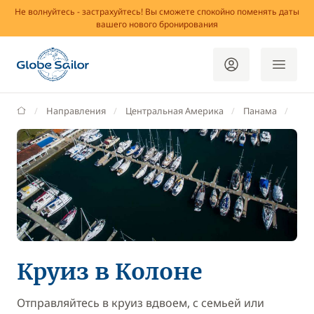
Не волнуйтесь - застрахуйтесь! Вы сможете спокойно поменять даты
вашего нового бронирования
GlobeSailor
Направления
Центральная Америка
Панама
Кол
Круиз в Колоне
Отправляйтесь в круиз вдвоем, с семьей или