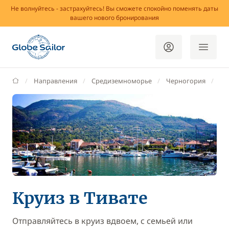
Не волнуйтесь - застрахуйтесь! Вы сможете спокойно поменять даты
вашего нового бронирования
GlobeSailor
Направления
Средиземноморье
Черногория
Ти
Круиз в Тивате
Отправляйтесь в круиз вдвоем, с семьей или