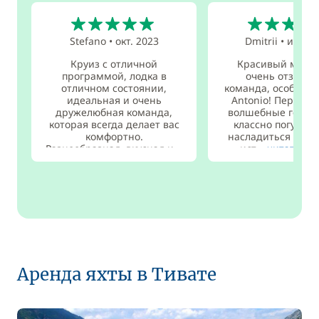
5
5
Stefano
•
окт. 2023
Dmitrii
•
июн. 
Круиз с отличной
Красивый марш
программой, лодка в
очень отзывчи
отличном состоянии,
команда, особенно
идеальная и очень
Antonio! Пераст 
дружелюбная команда,
волшебные город
которая всегда делает вас
классно погулять
комфортно.
насладиться атм
Разнообразная, вкусная и...
ист...
читать да
читать дальше
Аренда яхты в Тивате