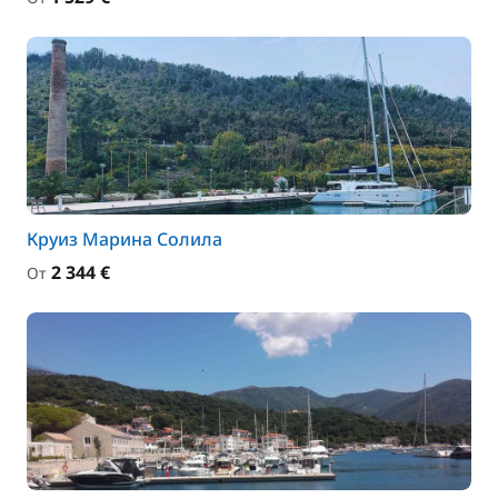
Круиз Марина Солила
2 344 €
От