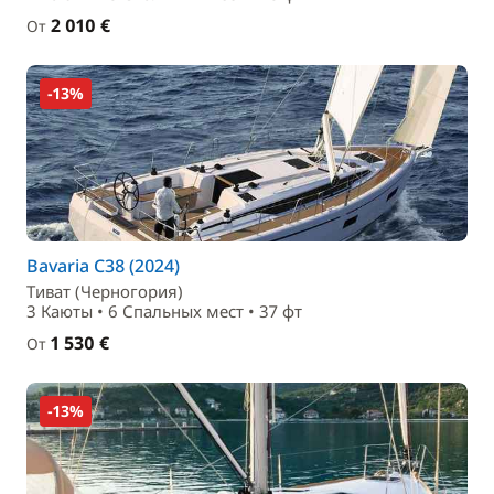
2 010 €
От
-13%
Bavaria C38 (2024)
Тиват (Черногория)
3 Каюты • 6 Спальныx мест • 37 фт
1 530 €
От
-13%