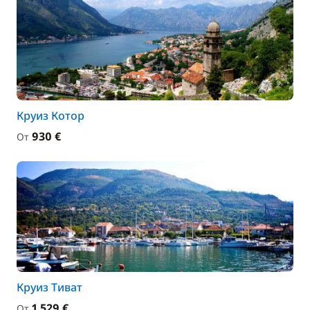
Круиз Котор
930 €
От
Круиз Тиват
1 529 €
От