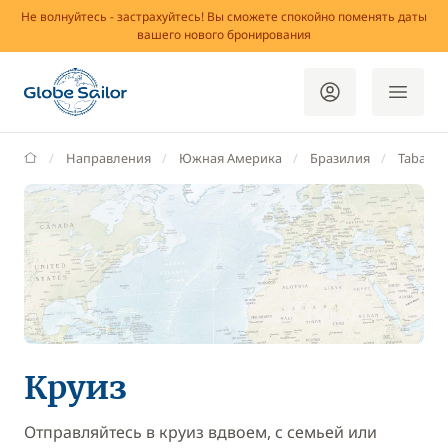
Не волнуйтесь - застрахуйтесь! Вы сможете спокойно поменять даты
вашего нового бронирования
GlobeSailor
Направления
Южная Америка
Бразилия
Tabatin
Круиз
Отправляйтесь в круиз вдвоем, с семьей или