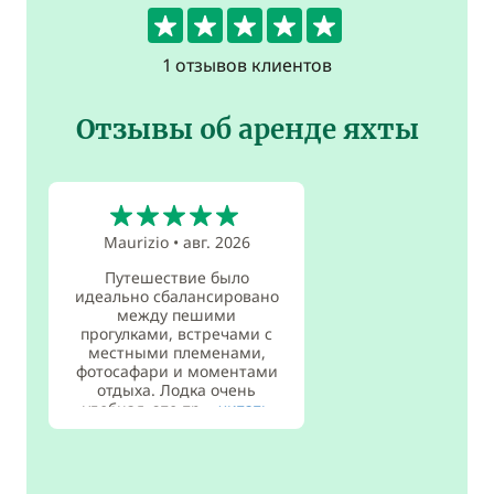
5
1 отзывов клиентов
Отзывы об аренде яхты
5
Maurizio
•
авг. 2026
Путешествие было
идеально сбалансировано
между пешими
прогулками, встречами с
местными племенами,
фотосафари и моментами
отдыха. Лодка очень
удобная, это пр...
читать
дальше