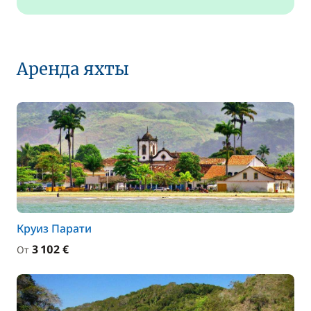
Аренда яхты
Круиз Парати
3 102 €
От