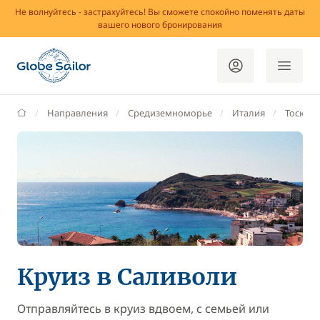
Не волнуйтесь - застрахуйтесь! Вы сможете спокойно поменять даты
вашего нового бронирования
GlobeSailor
Направления
Средиземноморье
Италия
Тоскана
Круиз в Саливоли
Отправляйтесь в круиз вдвоем, с семьей или