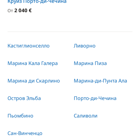
Круиз Порто-ди-Чечина
2 040 €
От
Кастиглионселло
Ливорно
Марина Кала Галера
Марина Пиза
Марина ди Скарлино
Марина-ди-Пунта Ала
Остров Эльба
Порто-ди-Чечина
Пьомбино
Саливоли
Сан-Винченцо