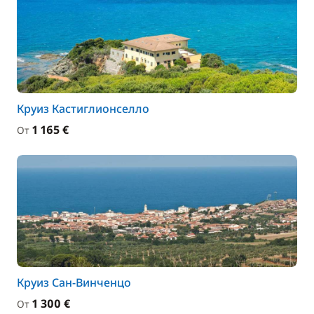
Круиз Кастиглионселло
1 165 €
От
Круиз Сан-Винченцо
1 300 €
От