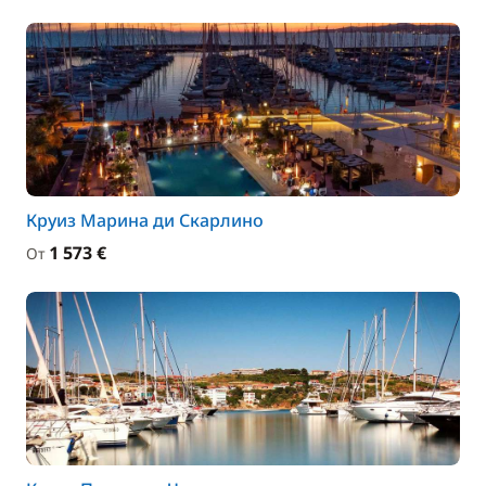
Круиз Марина ди Скарлино
1 573 €
От