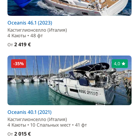
Oceanis 46.1 (2023)
Кастиглионселло (Италия)
4 Каюты • 48 фт
2 419 €
От
-35%
4,0
Oceanis 40.1 (2021)
Кастиглионселло (Италия)
4 Каюты • 10 Спальныx мест • 41 фт
2 015 €
От