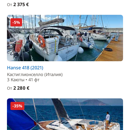
2 375 €
От
-5%
Hanse 418 (2021)
Кастиглионселло (Италия)
3 Каюты • 41 фт
2 280 €
От
-35%