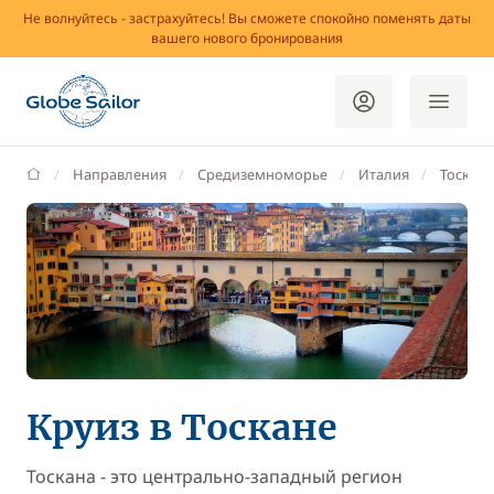
Не волнуйтесь - застрахуйтесь! Вы сможете спокойно поменять даты
вашего нового бронирования
GlobeSailor
Направления
Средиземноморье
Италия
Тоскана
Круиз в Тоскане
Тоскана - это центрально-западный регион