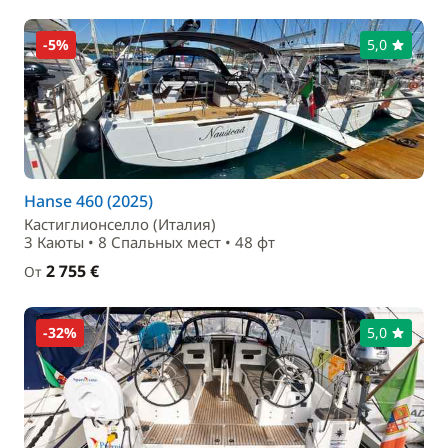
-5%
5,0
Hanse 460 (2025)
Кастиглионселло (Италия)
3 Каюты • 8 Спальныx мест • 48 фт
2 755 €
От
-32%
5,0