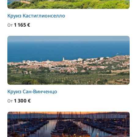
Круиз Кастиглионселло
1 165 €
От
Круиз Сан-Винченцо
1 300 €
От