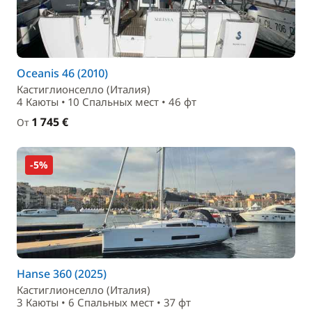
Oceanis 46 (2010)
Кастиглионселло (Италия)
4 Каюты • 10 Спальныx мест • 46 фт
1 745 €
От
-5%
Hanse 360 (2025)
Кастиглионселло (Италия)
3 Каюты • 6 Спальныx мест • 37 фт