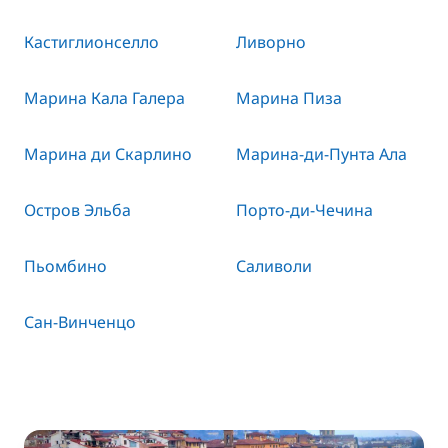
Кастиглионселло
Ливорно
Марина Кала Галера
Марина Пиза
Марина ди Скарлино
Марина-ди-Пунта Ала
Остров Эльба
Порто-ди-Чечина
Пьомбино
Саливоли
Сан-Винченцо