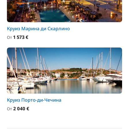
Круиз Марина ди Скарлино
1 573 €
От
Круиз Порто-ди-Чечина
2 040 €
От