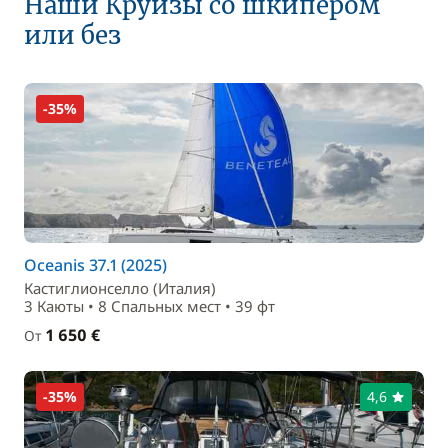
Наши Круизы со шкипером
или без
-35%
Oceanis 37.1 (2025)
Кастиглионселло (Италия)
3 Каюты • 8 Спальныx мест • 39 фт
1 650 €
От
-35%
4,6