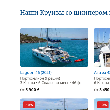
Наши Круизы со шкипером 
Lagoon 46 (2021)
Astrea 4
Портохелион (Греция)
Портохе
3 Каюты • 6 Спальныx мест • 46 фт
6 Каюты 
5 900 €
3 450
От
От
-10%
-10%