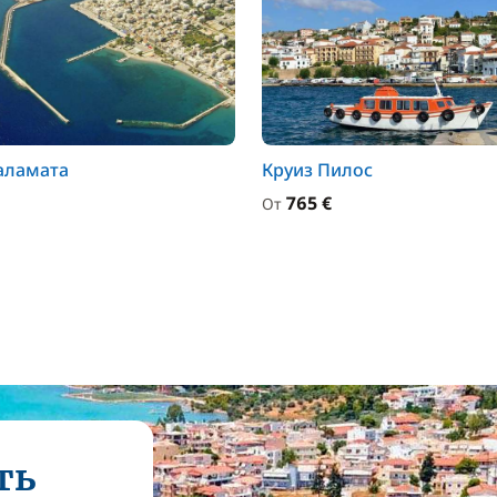
аламата
Круиз Пилос
765 €
От
ть