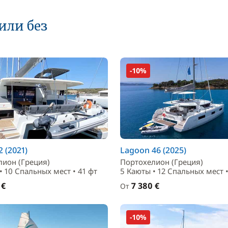
или без
-10%
2 (2021)
Lagoon 46 (2025)
лион (Греция)
Портохелион (Греция)
• 10 Спальныx мест • 41 фт
5 Каюты • 12 Спальныx мест •
 €
7 380 €
От
-10%