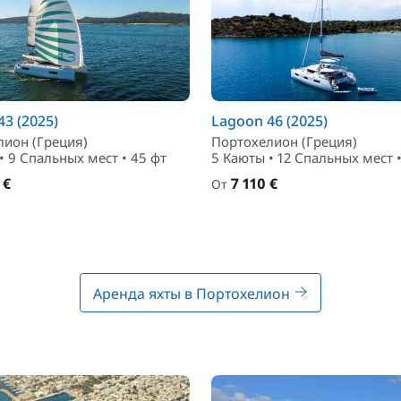
3 (2025)
Lagoon 46 (2025)
лион (Греция)
Портохелион (Греция)
• 9 Спальныx мест • 45 фт
5 Каюты • 12 Спальныx мест •
 €
7 110 €
От
Аренда яхты в Портохелион