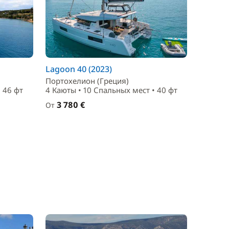
Lagoon 40 (2023)
Портохелион (Греция)
 46 фт
4 Каюты • 10 Спальныx мест • 40 фт
3 780 €
От