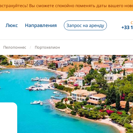
застрахуйтесь! Вы сможете спокойно поменять даты вашего но
С
Люкс
Направления
Запрос на аренду
+33 
Пелопоннес
Портохелион