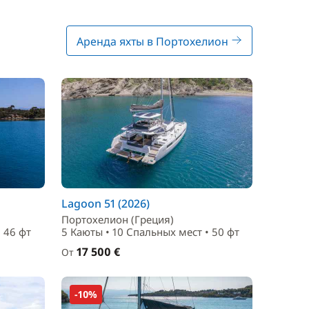
Аренда яхты в Портохелион
Lagoon 51 (2026)
Портохелион (Греция)
 46 фт
5 Каюты • 10 Спальныx мест • 50 фт
17 500 €
От
-10%