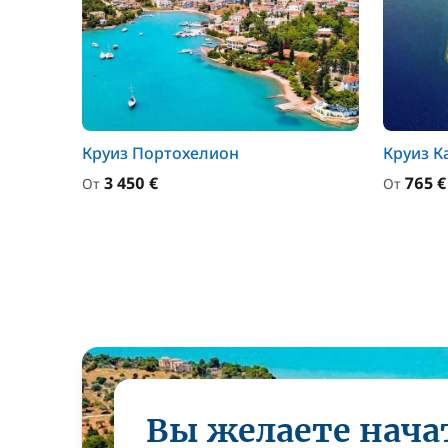
Круиз Портохелион
Круиз К
3 450 €
765 €
От
От
Вы желаете нача