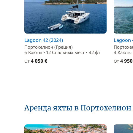
Lagoon 42 (2024)
Lagoon 4
Портохелион (Греция)
Портохе
6 Каюты • 12 Спальныx мест • 42 фт
4 Каюты 
4 050 €
4 950
От
От
Аренда яхты в Портохелион