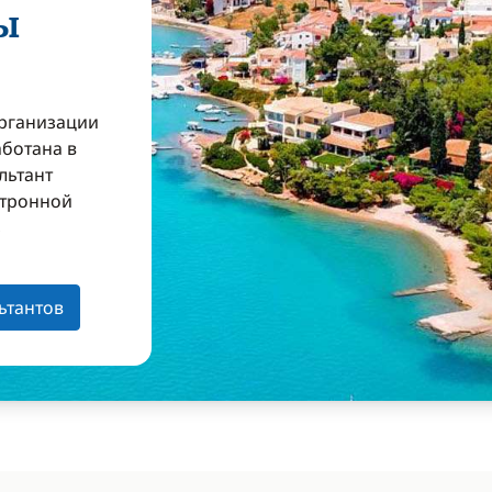
ы
организации
аботана в
льтант
ктронной
з
ьтантов