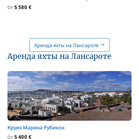
5 580 €
От
Аренда яхты на Лансароте
Аренда яхты на Лансароте
Круиз Марина Рубикон
5 400 €
От