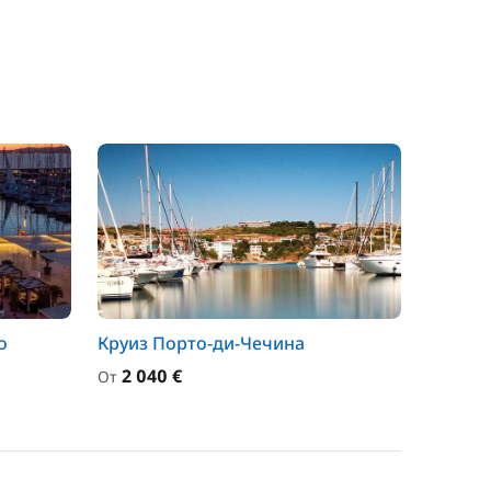
о
Круиз Порто-ди-Чечина
2 040 €
От