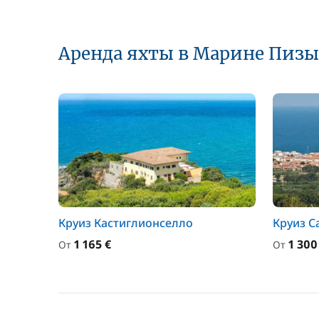
Аренда яхты в Марине Пизы
Круиз Кастиглионселло
Круиз С
1 165 €
1 300
От
От