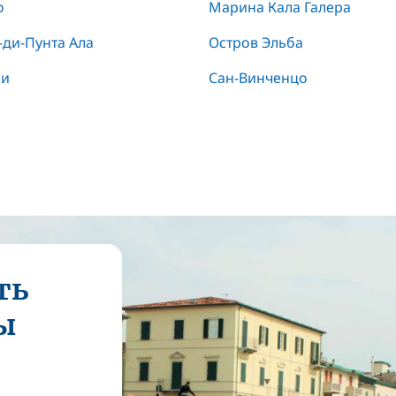
о
Марина Кала Галера
ди-Пунта Ала
Остров Эльба
ли
Сан-Винченцо
ть
ы