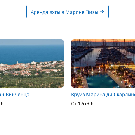
Аренда яхты в Марине Пизы
ан-Винченцо
Круиз Марина ди Скарлин
 €
1 573 €
От