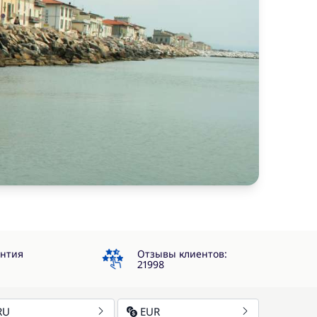
4.3
антия
Отзывы клиентов:
21998
RU
EUR