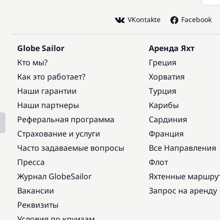
VKontakte
Facebook
Globe Sailor
Аренда Яхт
Кто мы?
Греция
Как это работает?
Хорватия
Наши гарантии
Турция
Наши партнеры
Карибы
Реферальная программа
Сардиния
Страхование и услуги
Франция
Часто задаваемые вопросы
Все Направления
Пресса
Флот
Журнал GlobeSailor
Яхтенные маршру
Вакансии
Запрос на аренду
Реквизиты
Условия по круизам