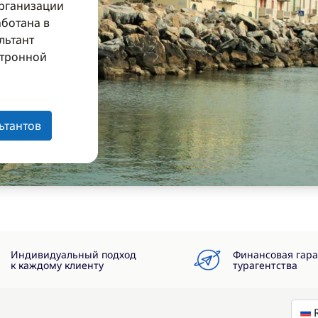
организации
аботана в
льтант
ктронной
з
ьтантов
Индивидуальный подход
Финансовая гар
к каждому клиенту
турагентства