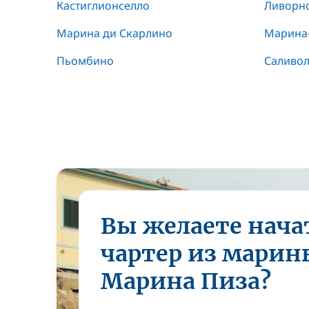
Кастиглионселло
Ливорн
Марина ди Скарлино
Марина-
Пьомбино
Саливо
Вы желаете нача
чартер из марин
Марина Пиза?