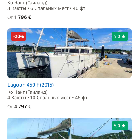
Ко Чанг (Таиланд)
3 Каюты • 6 Спальныx мест • 40 фт
1 796 €
От
-20%
5,0
Lagoon 450 F (2015)
Ко Чанг (Таиланд)
4 Каюты • 10 Спальныx мест • 46 фт
4 797 €
От
5,0