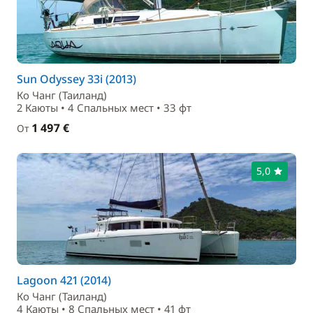
Sun Odyssey 33i (2013)
Ко Чанг (Таиланд)
2 Каюты • 4 Спальныx мест • 33 фт
1 497 €
От
5,0
Lagoon 421 (2014)
Ко Чанг (Таиланд)
4 Каюты • 8 Спальныx мест • 41 фт