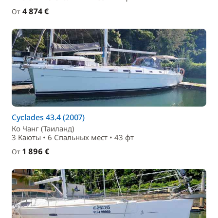
4 874 €
От
Cyclades 43.4 (2007)
Ко Чанг (Таиланд)
3 Каюты • 6 Спальныx мест • 43 фт
1 896 €
От