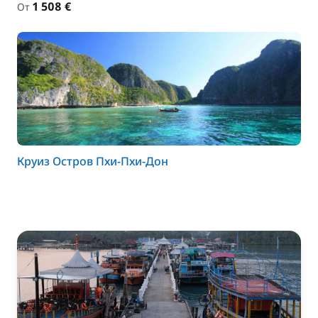
1 508 €
От
Круиз Остров Пхи-Пхи-Дон