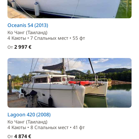
Oceanis 54 (2013)
Ко Чанг (Таиланд)
4 Каюты • 7 Спальныx мест • 55 фт
2 997 €
От
Lagoon 420 (2008)
Ко Чанг (Таиланд)
4 Каюты • 8 Спальныx мест • 41 фт
4 874 €
От