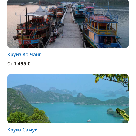
Круиз Ко Чанг
1 495 €
От
Круиз Самуй