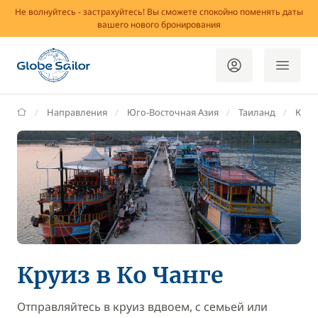
Не волнуйтесь - застрахуйтесь! Вы сможете спокойно поменять даты
вашего нового бронирования
GlobeSailor
Направления
Юго-Восточная Азия
Таиланд
Ко Ч
Круиз в Ко Чанге
Отправляйтесь в круиз вдвоем, с семьей или