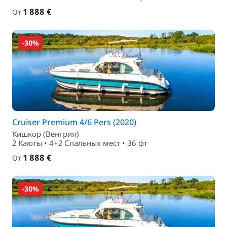
1 888 €
От
-30%
Cruiser Premium 4/6 Pers (2020)
Кишкор (Венгрия)
2 Каюты • 4+2 Спальныx мест • 36 фт
1 888 €
От
-30%