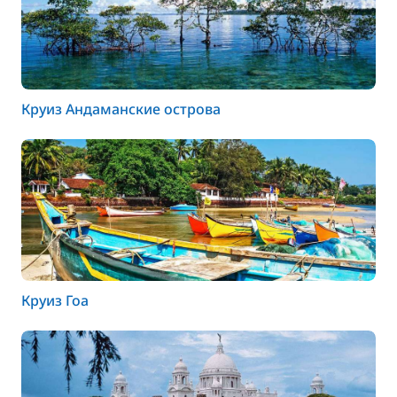
Круиз Андаманские острова
Круиз Гоа