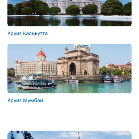
Круиз Калькутта
Круиз Мумбаи