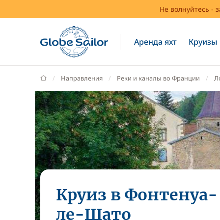
Не волнуйтесь - 
Аренда яхт
Круизы
GlobeSailor
Направления
Реки и каналы во Франции
Л
Круиз в Фонтенуа-
ле-Шато