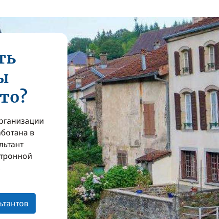
ть
ы
то?
организации
аботана в
льтант
ктронной
з
ьтантов