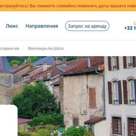
застрахуйтесь! Вы сможете спокойно поменять даты вашего но
С
Люкс
Направления
Запрос на аренду
+33 
отарингия
Фонтенуа-ле-Шато