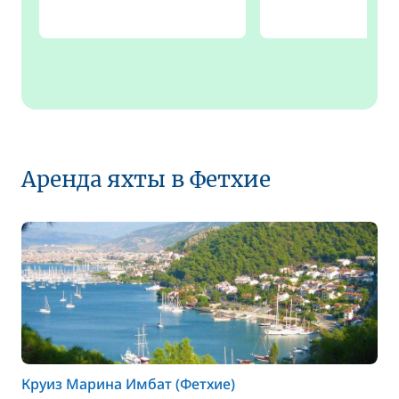
Аренда яхты в Фетхие
Круиз Марина Имбат (Фетхие)