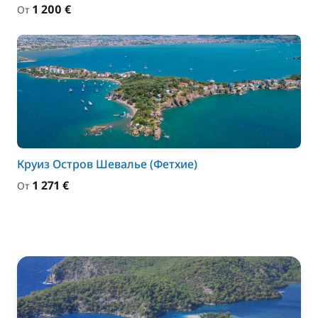
1 200 €
От
Круиз Остров Шевалье (Фетхие)
1 271 €
От