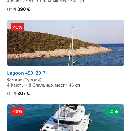
4 Каюты • 8+1 Спальныx мест • 41 фт
4 090 €
От
-13%
Lagoon 450 (2017)
Фетхие (Турция)
4 Каюты • 8 Спальныx мест • 46 фт
4 807 €
От
-18%
5,0