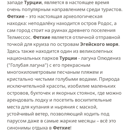
западе
Турции
, является в настоящее время
очень популярным направлением среди туристов.
Фетхие
– это настоящая археологическая
находка: неподалёку находится остров Родос, а
сам город стоит на руинах древнего поселения
Телмессос.
Фетхие
является отличной отправной
точкой для круиза по островам
Эгейского моря
.
Здесь также находится один из великолепных
национальных парков
Турции
- лагуна Олюдениз
("Голубая лагуна") с его прекрасным
многокилометровым песчаным пляжем и
кристально чистыми голубыми водами. Природа
исключительной красоты, изобилие маленьких
островов, бухточек и якорных стоянок, где можно
арендовать лодку и посетить восхитительные
места для купания и ныряния с маской,
устойчивый ветер, позволяющий ходить под
парусом даже в самые жаркие месяцы – всё это
синонимы отдыха в
Фетхие
!