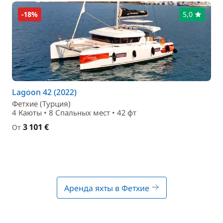
-18%
5,0
Lagoon 42 (2022)
Фетхие (Турция)
4 Каюты • 8 Спальныx мест • 42 фт
3 101 €
От
Аренда яхты в Фетхие