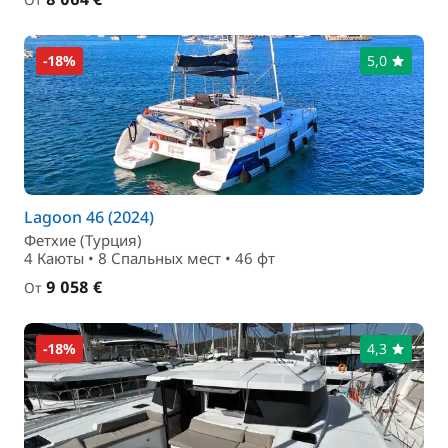
-18%
5,0
Lagoon 46 (2024)
Фетхие (Турция)
4 Каюты • 8 Спальныx мест • 46 фт
9 058 €
От
-18%
4,3