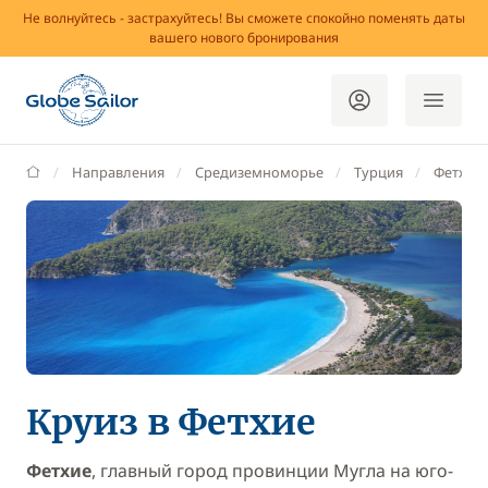
Не волнуйтесь - застрахуйтесь! Вы сможете спокойно поменять даты
вашего нового бронирования
GlobeSailor
Направления
Средиземноморье
Турция
Фетхие
Круиз в Фетхие
Фетхие
, главный город провинции Мугла на юго-