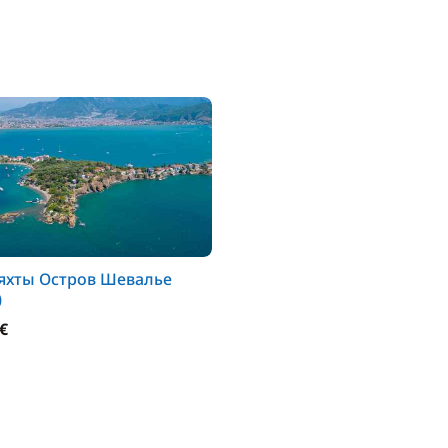
яхты Остров Шевалье
)
 €