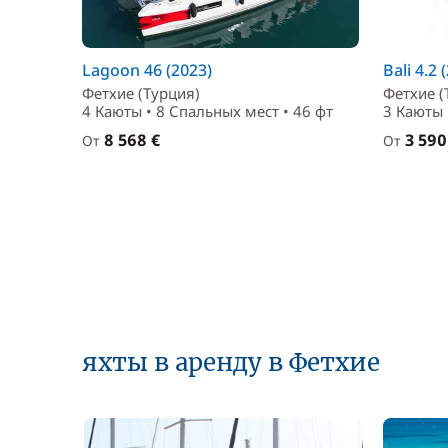
Lagoon 46 (2023)
Bali 4.2 
Фетхие (Турция)
Фетхие (
4 Каюты • 8 Спальныx мест • 46 фт
3 Каюты 
8 568 €
3 590
От
От
яхты в аренду в Фетхие