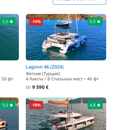
5,0
-14%
5,0
Lagoon 46 (2024)
Фетхие (Турция)
 50 фт
4 Каюты • 8 Спальныx мест • 46 фт
9 590 €
От
5,0
-18%
4,8