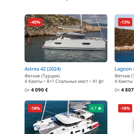
-40%
-13%
Astrea 42 (2024)
Lagoon 4
Фетхие (Турция)
Фетхие (
4 Каюты • 8+1 Спальныx мест • 41 фт
4 Каюты 
4 090 €
4 807
От
От
-18%
4,7
-18%