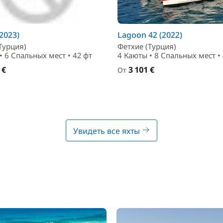
(2023)
Lagoon 42 (2022)
Турция)
Фетхие (Турция)
• 6 Спальныx мест • 42 фт
4 Каюты • 8 Спальныx мест •
 €
3 101 €
От
Увидеть все яхты