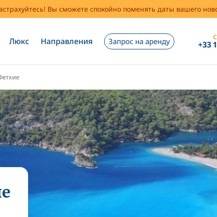
застрахуйтесь! Вы сможете спокойно поменять даты вашего но
С
Люкс
Направления
Запрос на аренду
+33 
Фетхие
ие