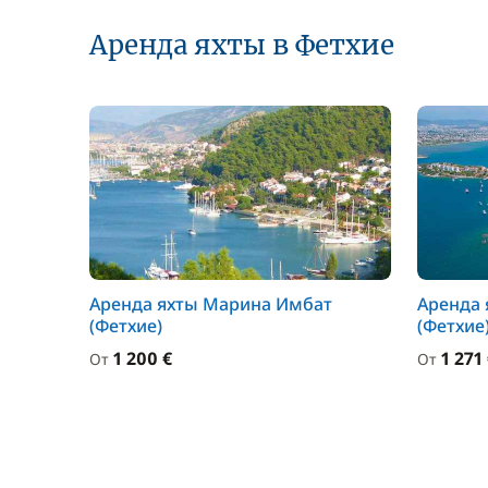
Аренда яхты в Фетхие
Аренда яхты Марина Имбат
Аренда 
(Фетхие)
(Фетхие
1 200 €
1 271
От
От