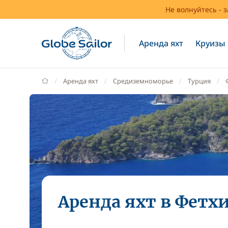
Не волнуйтесь - 
Аренда яхт
Круизы
GlobeSailor
Аренда яхт
Средиземноморье
Турция
Аренда яхт в Фетх