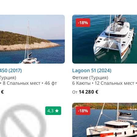
-18%
50 (2017)
Lagoon 51 (2024)
Турция)
Фетхие (Турция)
• 8 Спальныx мест • 46 фт
6 Каюты • 12 Спальныx мест •
 €
14 280 €
От
4,3
-18%