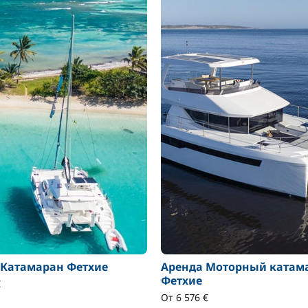
 Катамаран Фетхие
Аренда Моторный катам
Фетхие
€
От 6 576 €