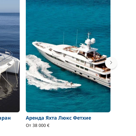
аран
Аренда Яхта Люкс Фетхие
Аренда 
От 38 000 €
От 6 000 