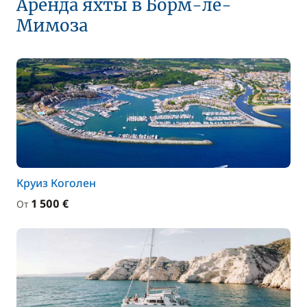
Аренда яхты в Борм-ле-
Мимоза
Круиз Коголен
1 500 €
От