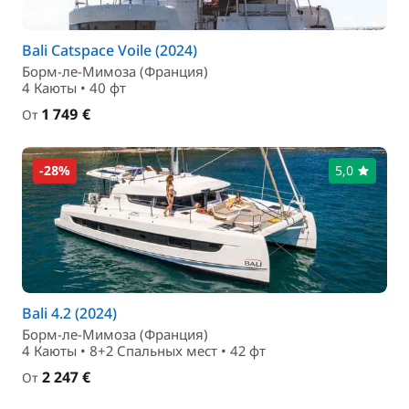
Bali Catspace Voile (2024)
Борм-ле-Мимоза (Франция)
4 Каюты • 40 фт
1 749 €
От
-28%
5,0
Bali 4.2 (2024)
Борм-ле-Мимоза (Франция)
4 Каюты • 8+2 Спальныx мест • 42 фт
2 247 €
От