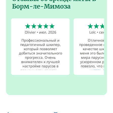
Борм-ле-Мимоза
5
5
Olivier
•
июл. 2026
Loïc
•
сент. 2
Профессиональный и
Отличное вре
педагогичный шкипер,
проведенное с Фел
который позволяет
качестве шкипер
добиться значительного
меня это было от
прогресса. Очень
мира парусного с
внимателен к лучшей
ускоренном режи
настройке парусов в
повезло, что нас б
зависимости от ветр...
читать даль
читать дальше