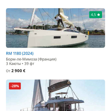
4,5
RM 1180 (2024)
Борм-ле-Мимоза (Франция)
3 Каюты • 39 фт
2 900 €
От
-28%