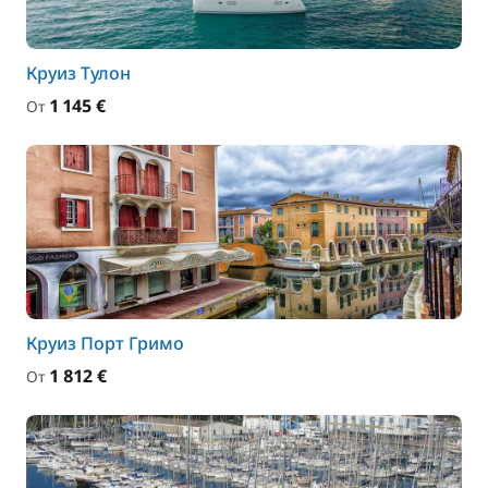
Круиз Тулон
1 145 €
От
Круиз Порт Гримо
1 812 €
От