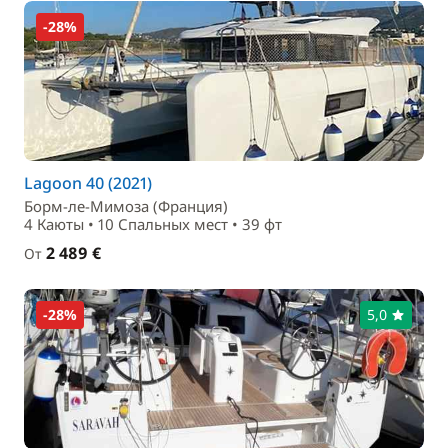
-28%
Lagoon 40 (2021)
Борм-ле-Мимоза (Франция)
4 Каюты • 10 Спальныx мест • 39 фт
2 489 €
От
-28%
5,0