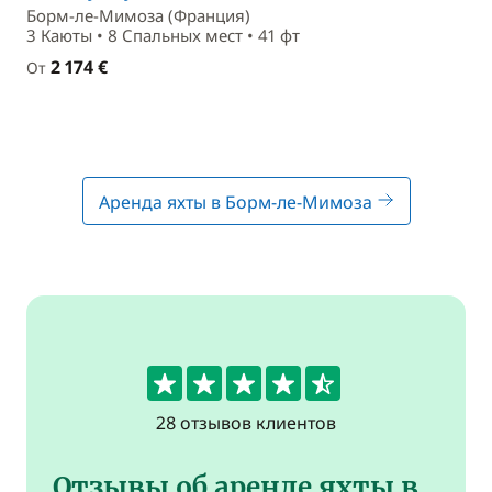
Борм-ле-Мимоза (Франция)
3 Каюты • 8 Спальныx мест • 41 фт
2 174 €
От
Аренда яхты в Борм-ле-Мимоза
4.6
28 отзывов клиентов
Отзывы об аренде яхты в