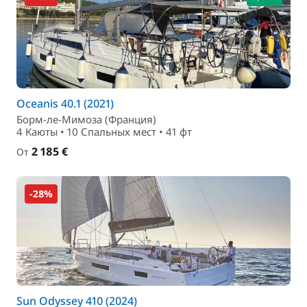
Oceanis 40.1 (2021)
Борм-ле-Мимоза (Франция)
4 Каюты • 10 Спальныx мест • 41 фт
2 185 €
От
-28%
Sun Odyssey 410 (2024)