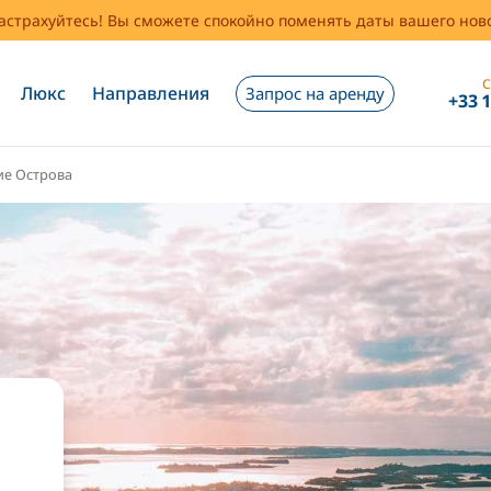
застрахуйтесь! Вы сможете спокойно поменять даты вашего но
С
Люкс
Направления
Запрос на аренду
+33 
ие Острова