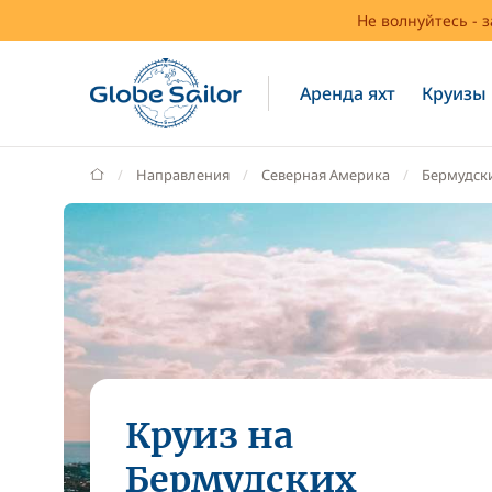
Не волнуйтесь - 
Аренда яхт
Круизы
GlobeSailor
Направления
Северная Америка
Бермудск
Круиз на
Бермудских