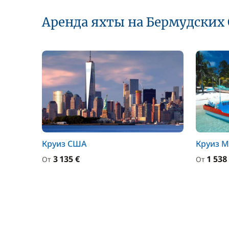
Аренда яхты на Бермудских
Круиз США
Круиз М
3 135 €
1 538
От
От