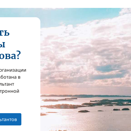
ть
ы
ова?
организации
аботана в
льтант
ктронной
з
ьтантов