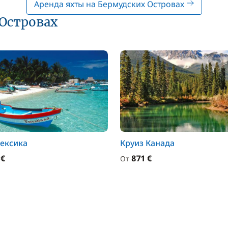
Аренда яхты на Бермудских Островах
 Островах
ексика
Круиз Канада
 €
871 €
От