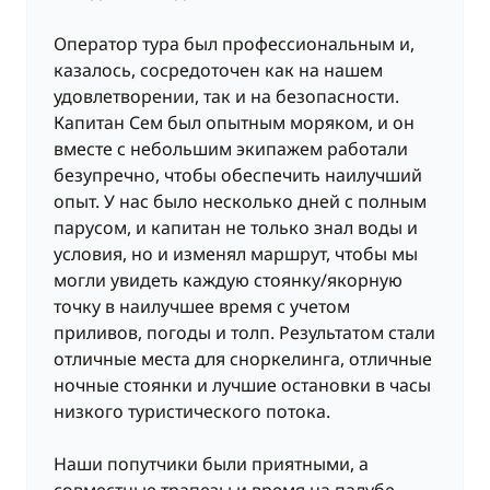
посетите залив Майя Бэй, где проходили съемки
Оператор тура был профессиональным и,
известного фильма «Пляж» с участием Леонардо
казалось, сосредоточен как на нашем
Ди Каприо. Во время двухчасовой прогулки
удовлетворении, так и на безопасности.
вокруг острова, вы сможете полюбоваться
Капитан Сем был опытным моряком, и он
скалами и пещерами. Именно в этих местах
вместе с небольшим экипажем работали
добываются съедобные птичьи гнёзда - довольно
безупречно, чтобы обеспечить наилучший
дорогой деликатес, экспортируемый в Китай.
опыт. У нас было несколько дней с полным
После прогулки катамаран вернётся к острову
парусом, и капитан не только знал воды и
Пхи-Пхи Дон, где вы совершите прогулку, чтобы
условия, но и изменял маршрут, чтобы мы
насладиться захватывающим экзотическим
могли увидеть каждую стоянку/якорную
пейзажем. После ужина, поданного на борту, вы
точку в наилучшее время с учетом
отправитесь на пляж Лохдалум, чтобы
приливов, погоды и толп. Результатом стали
полюбоваться впечатляющими огненными шоу и
отличные места для сноркелинга, отличные
окунуться в оживленную атмосферу вечеров на
ночные стоянки и лучшие остановки в часы
острове Пхи-Пхи. Ночь на якоре
низкого туристического потока.
ДЕНЬ 7 : Пхи-Пхи-Дон (Koh Phi Phi Don) - Ко Кай
Наши попутчики были приятными, а
Най (Koh Kai Nai) – Ко Лава (Коh Lawa) (около 4
совместные трапезы и время на палубе