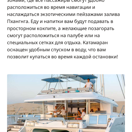
зонами, где все пассажиры смогут удобно
предоставление документов (паспорт,
договор и т.д.) менее чем за 10 дней до
расположиться во время навигации и
поездки: 150€ за каюту и оплачивается на
наслаждаться экзотическими пейзажами залива
месте.
Пхангнга. Еду и напитки вам будут подавать в
просторном кокпите, а желающие позагорать
смогут расположиться на палубе или на
специальных сетках для отдыха. Катамаран
оснащен удобным спуском в воду, что вам
позволит купаться во время каждой остановки!