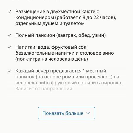
Размещение в двухместной каюте с
кондиционером (работает с 8 до 22 часов),
отдельным душем и туалетом
Полный пансион (завтрак, обед, ужин)
Напитки: вода, фруктовый сок,
безалкогольные напитки и столовое вино
(пол-литра на человека в день)
Каждый вечер предлагается 1 местный
напиток (на основе рома или просекко...) на
человека либо фруктовый сок или газировка.
Зависит от направления
Англоговорящий экипаж: 2 человека (капитан,
стюард / повар)
Показать больше
2 комплекта белья, полотенец и пляжных
полотенец на человека в неделю