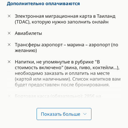
Гель для душа и шампунь
Дополнительно оплачиваются
Бортовые расходы (вода, бензин и топливо)
Электронная миграционная карта в Таиланд
(TDAC), которую нужно заполнить онлайн
Страховка судна и пассажиров
Авиабилеты
Водные виды спорта на борту: снаряжения для
подводного плавания – фридайвинга или
Трансферы аэропорт – марина – аэропорт (по
снорклинга (ласты, маска и трубка), каяк
желанию)
Напитки, не упомянутые в рубрике "В
стоимость включено" (вина, пиво, коктейли...),
необходимо заказать и оплатить на месте
(картой или наличными). Список напитков вам
будет предоставлен после бронирования.
Бортовая касса (обязательно): 285€ на
человека
Доплата при специфической диете
Показать больше
(вегетарианская, пескатарианская, веганская,
безглютеновая, для диабетиков, без рыбы/