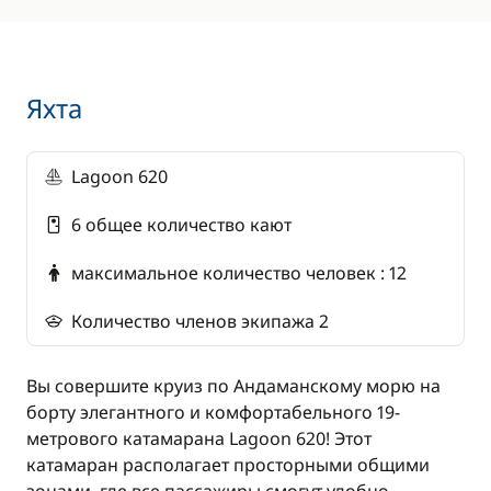
морепродуктов, без лактозы, без молочных
продуктов): 120€ на человека
Каюта с повышенным комфортом (в носовой
или кормовой части): 190€ за каюту, 200 € за
Яхта
каюту c января 2027 также применяется в
случае аренды всего катамарана
Lagoon 620
Экскурсионный пакет (по желанию : 120 €/
6 общее количество кают
на человека)
Прогулка на длиннохвостой лодке с
максимальное количество человек : 12
посещением острова Джеймса Бонда и Gypsy
Village
Количество членов экипажа 2
Прогулка на каяке
Вы совершите круиз по Андаманскому морю на
Массаж
борту элегантного и комфортабельного 19-
метрового катамарана Lagoon 620! Этот
катамаран располагает просторными общими
ВАЖНО:
Штраф за несвоевременное