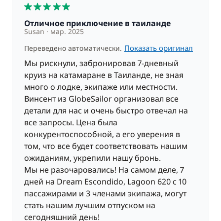
5
остров». После обеда – отъезд в сторону Кох Пхи
Пхи Дон, одного из самых красивых островов в
Отличное приключение в таиланде
мире. Вы пересечете Залив Обезьян (Yongkasem
Susan
мар. 2025
Bay), а затем судно встанет на якорь в заливе
Показать оригинал
Переведено автоматически.
напротив «Nui bay», где Вам откроется
Мы рискнули, забронировав 7-дневный
великолепный вид на остров во время заката.
круиз на катамаране в Таиланде, не зная
Ужин и ночёвка на якорной стоянке.
много о лодке, экипаже или местности.
Винсент из GlobeSailor организовал все
Обратите внимание:
в случае сильных западных
детали для нас и очень быстро отвечал на
ветров (особенно в период с мая по октябрь)
все запросы. Цена была
капитан пришвартует катамаран на восточном
конкурентоспособной, а его уверения в
побережье Пхи-Пхи, известного своими дикими
том, что все будет соответствовать нашим
пляжами.
ожиданиям, укрепили нашу бронь.
Мы не разочаровались! На самом деле, 7
ДЕНЬ 6 : Кох Пхи-Пхи-Дон (Ko Phi Phi Don) - Пхи-
дней на Dream Escondido, Lagoon 620 с 10
Пхи-Лей (Koh Phi Phi Ley) - Кох Пхи-Пхи-Дон
пассажирами и 3 членами экипажа, могут
(Koh Phi Phi Don)(около 2 часов 45 минут
стать нашим лучшим отпуском на
навигации)
сегодняшний день!
Завтрак и визит на остров Пхи-Пхи-Лей. Вы