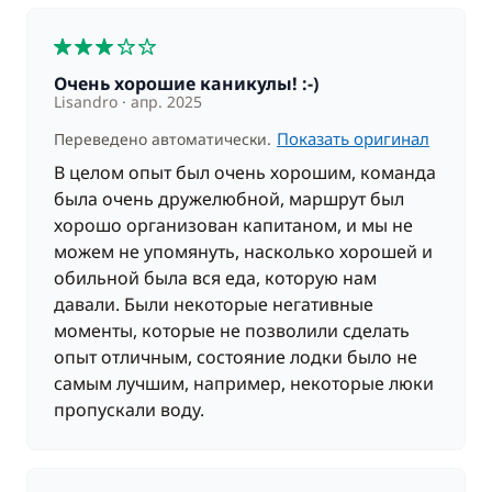
Ао Нанг, где вас ждут дополнительные экскурсии.
К концу дня вы станете на якорь на острове Ко
3
Дам Кай, также называемом «Chicken Island» или
Очень хорошие каникулы! :-)
«остров Цыплёнка». Во время отлива вы можете
Lisandro
апр. 2025
пройтись по песчаной косе, соединяющей остров
Цыплёнка с другими островами. Катамаран
Показать оригинал
Переведено автоматически.
останется на якорной стоянке около острова на
В целом опыт был очень хорошим, команда
ночь.
была очень дружелюбной, маршрут был
хорошо организован капитаном, и мы не
Пожеланию и за дополнительную плату:
можем не упомянуть, насколько хорошей и
расслабляющий массаж.
обильной была вся еда, которую нам
давали. Были некоторые негативные
ДЕНЬ 5 : о. Ко Дам Кай (Koh Dam Kaï) – Кох Маи
моменты, которые не позволили сделать
Пхай (Koh Maï Phaï) – Кох Пхи Пхи Дон (Koh Phi
опыт отличным, состояние лодки было не
Phi Don) (около 2 часов навигации)
самым лучшим, например, некоторые люки
После завтрака, Ваш катамаран отправится в
пропускали воду.
плавание к острову Пхи-Пхи Дон с
предварительной остановкой на обед на острове
Маи Пхай, известном так же как «бамбуковый