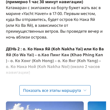
(примерно 1 час 30 минут навигации)
Катамаран с экипажем на борту бужет жать вас в
марине «Yacht Haven» в 17-00. Первым местом,
куда Вы отправитесь, будет остров Ко Нака Яй
(или Ко Ва Яй), в зависимости от
преимущественных ветров. Вы проведете вечер и
ночь вблизи острова.
ДЕНЬ 2 : о. Ко Нака Яй (Koh Nakha Yai) или Ко Ва
Яй (Ko Wa Yai) – о.Као Пинг Кан (Khao Phing Kan
) - о. Ко Хонг (Koh Hong) – о. Ко Янг (Koh Yang) –
о. Ко Нака Ной (Koh Nakha Noi) (около 2 часов
навигации)
После завтрака капитан возьмёт курс к острову Ко
Хонг. Отправляйтесь посмотреть на один из
красивейших гротов острова, который ведёт к
Показать все этапы маршрута
великолепному озеру, окруженному скалами.
Затем ваш капитан отвезёт вас на остров Ко Янг,
где выы можете отправиться на дополнительную