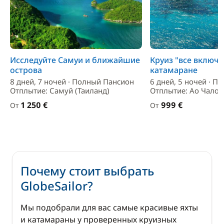
Исследуйте Самуи и ближайшие
Круиз "все включе
острова
катамаране
8 дней, 7 ночей · Полный Пансион
6 дней, 5 ночей · П
Отплытие: Самуй (Таиланд)
Отплытие: Ао Чалон
1 250 €
999 €
От
От
Почему стоит выбрать
GlobeSailor?
Мы подобрали для вас самые красивые яхты
и катамараны у проверенных круизных