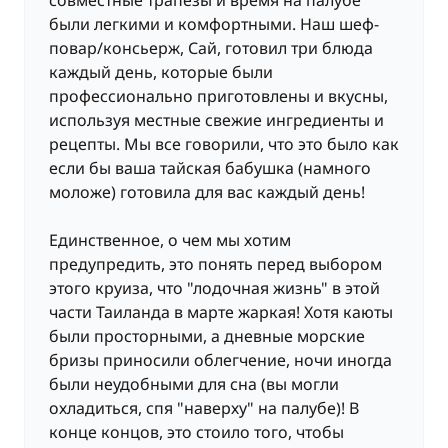
часов навигации)
были легкими и комфортными. Наш шеф-
Катамаран отчалит утром в направлении Ко Кай
повар/консьерж, Сай, готовил три блюда
Най, маленького островка с белыми песчаными
каждый день, которые были
пляжами. После обеда - прогулка к Ко Лава, чтобы
профессионально приготовлены и вкусны,
насладиться последним днем вашего круиза.
используя местные свежие ингредиенты и
Ночь пройдет на якорной стоянке.
рецепты. Мы все говорили, что это было как
если бы ваша тайская бабушка (намного
ДЕНЬ 8 : Ко Лава – марина «Yacht Haven»
моложе) готовила для вас каждый день!
(около 1 часа 30 минут навигации)
Прибытие в марину «Yacht Haven» запланировано
Единственное, о чем мы хотим
на 9:00 утра.
предупредить, это понять перед выбором
этого круиза, что "лодочная жизнь" в этой
части Таиланда в марте жаркая! Хотя каюты
были просторными, а дневные морские
бризы приносили облегчение, ночи иногда
были неудобными для сна (вы могли
охладиться, спя "наверху" на палубе)! В
конце концов, это стоило того, чтобы