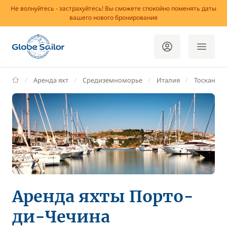
Не волнуйтесь - застрахуйтесь! Вы сможете спокойно поменять даты
вашего нового бронирования
GlobeSailor
Аренда яхт
Средиземноморье
Италия
Тоскана
Аренда яхты Порто-
ди-Чечина