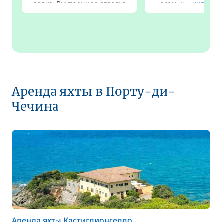
лодке. Внутренняя отделка
всем, к...
читать 
ин...
читать дальше
Аренда яхты в Порту-ди-
Чечина
Аренда яхты Кастиглионселло