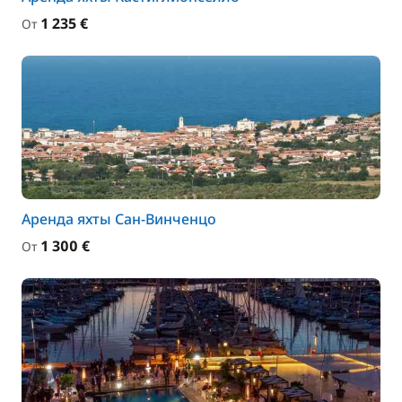
1 235 €
От
Аренда яхты Сан-Винченцо
1 300 €
От