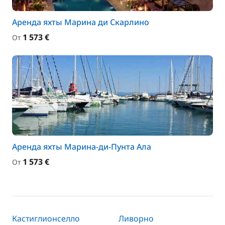
Аренда яхты Марина ди Скарлино
1 573 €
От
Аренда яхты Марина-ди-Пунта Ала
1 573 €
От
Кастиглионселло
Ливорно