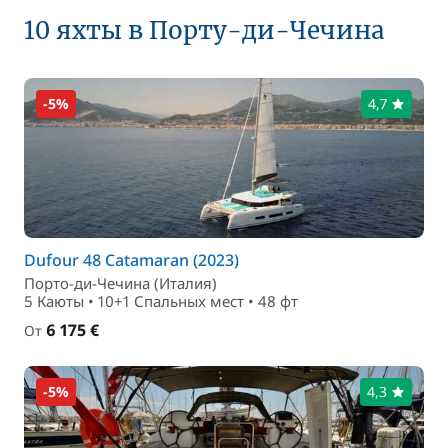
10 яхты в Порту-ди-Чечина
-5%
4,7
Dufour 48 Catamaran (2023)
Порто-ди-Чечина (Италия)
5 Каюты • 10+1 Спальныx мест • 48 фт
6 175 €
От
-5%
4,3