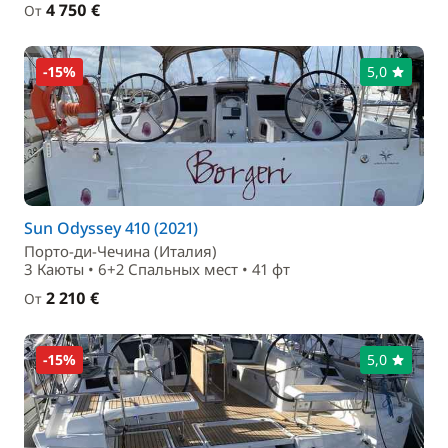
4 750 €
От
-15%
5,0
Sun Odyssey 410 (2021)
Порто-ди-Чечина (Италия)
3 Каюты • 6+2 Спальныx мест • 41 фт
2 210 €
От
-15%
5,0