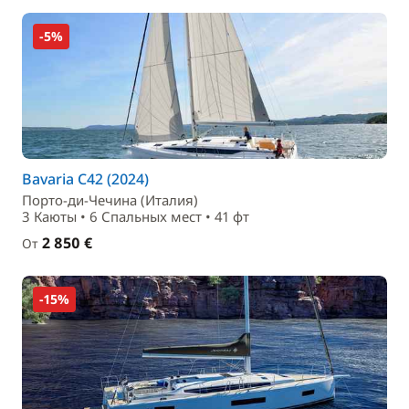
-5%
Bavaria C42 (2024)
Порто-ди-Чечина (Италия)
3 Каюты • 6 Спальныx мест • 41 фт
2 850 €
От
-15%