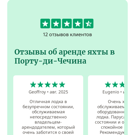
4.5
12 отзывов клиентов
Отзывы об аренде яхты в
Порту-ди-Чечина
5
5
Geoffroy
•
авг. 2025
Eugenio
•
июл. 
Отличная лодка в
Очень хоро
безупречном состоянии,
обслуживаемая, 
обслуживаемая
оборудованная и 
непосредственно
лодка. Паруса в 
владельцем-
состоянии и обесп
арендодателем, который
спокойное плав
очень заботится о своей
Рекомендую эту 