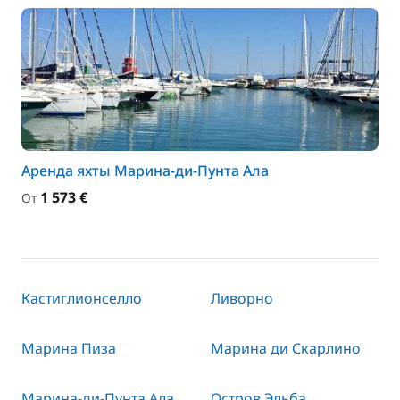
Аренда яхты Марина-ди-Пунта Ала
1 573 €
От
Кастиглионселло
Ливорно
Марина Пиза
Марина ди Скарлино
Марина-ди-Пунта Ала
Остров Эльба