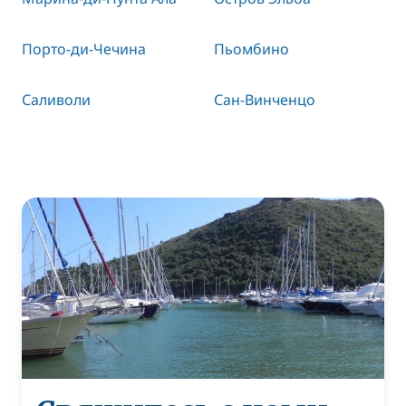
Порто-ди-Чечина
Пьомбино
Саливоли
Сан-Винченцо