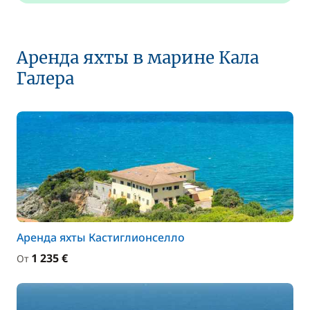
Аренда яхты в марине Кала
Галера
Аренда яхты Кастиглионселло
1 235 €
От