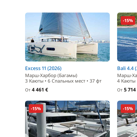
-15%
Excess 11 (2026)
Bali 4.4 
Марш-Харбор (Багамы)
Марш-Ха
3 Каюты • 6 Спальныx мест • 37 фт
4 Каюты 
4 461 €
5 714
От
От
-15%
-15%