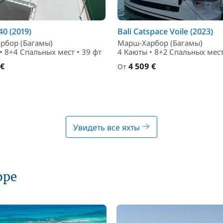
0 (2019)
Bali Catspace Voile (2023)
рбор (Багамы)
Марш-Харбор (Багамы)
• 8+4 Спальныx мест • 39 фт
4 Каюты • 8+2 Спальныx мест
 €
4 509 €
От
Увидеть все яхты
оре