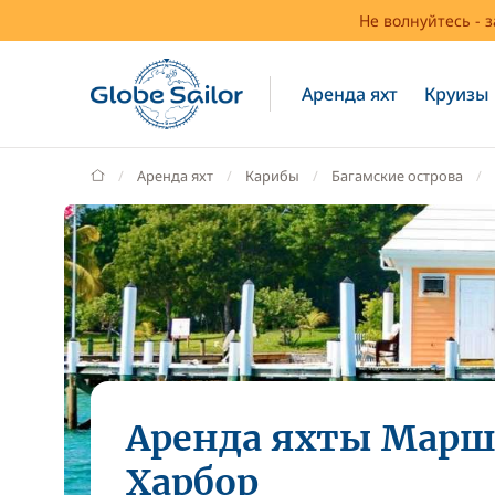
Не волнуйтесь - 
Аренда яхт
Круизы
GlobeSailor
Аренда яхт
Карибы
Багамские острова
Аренда яхты Мар
Харбор