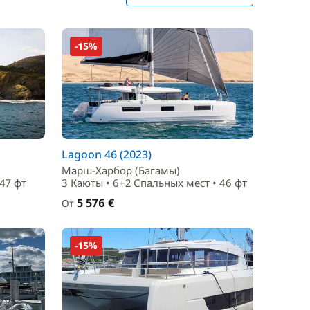
-15%
Lagoon 46 (2023)
Марш-Харбор (Багамы)
 47 фт
3 Каюты • 6+2 Спальныx мест • 46 фт
5 576 €
От
-15%