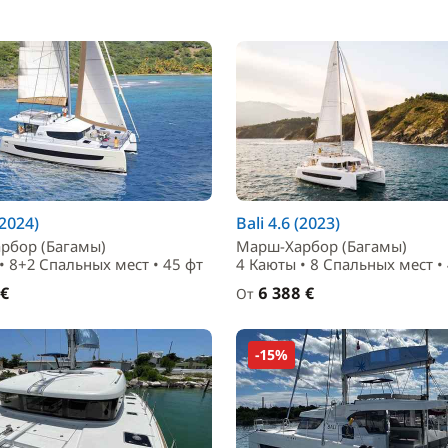
(2024)
Bali 4.6 (2023)
рбор (Багамы)
Марш-Харбор (Багамы)
• 8+2 Спальныx мест • 45 фт
4 Каюты • 8 Спальныx мест •
 €
6 388 €
От
-15%