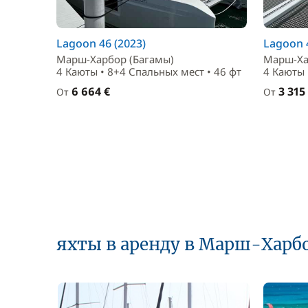
Lagoon 46 (2023)
Lagoon 4
Марш-Харбор (Багамы)
Марш-Ха
4 Каюты • 8+4 Спальныx мест • 46 фт
4 Каюты 
6 664 €
3 315
От
От
яхты в аренду в Марш-Харб