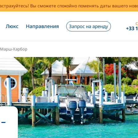
застрахуйтесь! Вы сможете спокойно поменять даты вашего но
С
Люкс
Направления
Запрос на аренду
+33 
Марш-Харбор
ш-