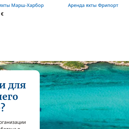
 яхты Марш-Харбор
Аренда яхты Фрипорт
 €
и для
шего
?
организации