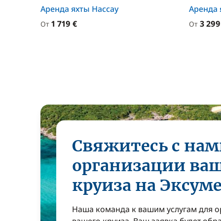
Аренда яхты Нассау
Аренда
1 719 €
3 299
От
От
Свяжитесь с нам
организации ва
круиза на Эксуме
Наша команда к вашим услугам для 