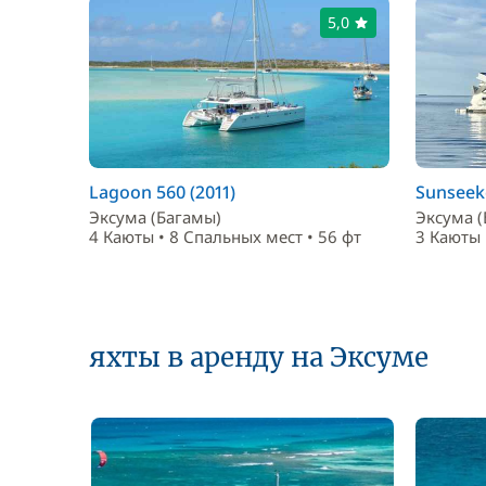
5,0
Lagoon 560 (2011)
Sunseeke
Эксума (Багамы)
Эксума 
4 Каюты • 8 Спальныx мест • 56 фт
3 Каюты 
яхты в аренду на Эксуме