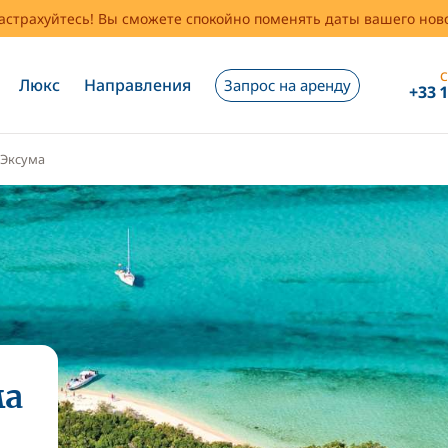
застрахуйтесь! Вы сможете спокойно поменять даты вашего но
С
Люкс
Направления
Запрос на аренду
+33 
Эксума
ма