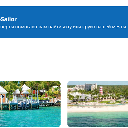
Sailor
сперты помогают вам найти яхту или круиз вашей мечты.