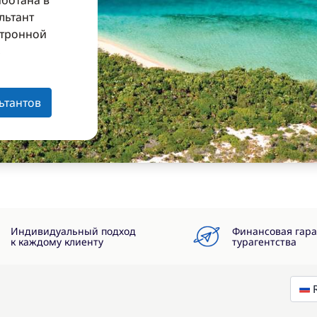
аботана в
льтант
ктронной
з
ьтантов
Индивидуальный подход
Финансовая гар
к каждому клиенту
турагентства