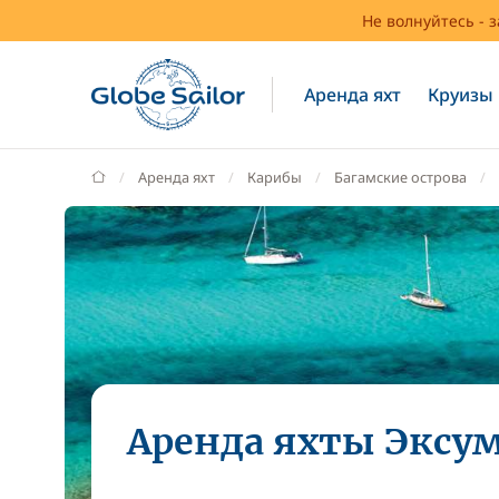
Не волнуйтесь - 
Аренда яхт
Круизы
GlobeSailor
Аренда яхт
Карибы
Багамские острова
Аренда яхты Эксу