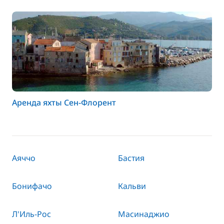
Аренда яхты Сен-Флорент
Аяччо
Бастия
Бонифачо
Кальви
Л'Иль-Рос
Масинаджио