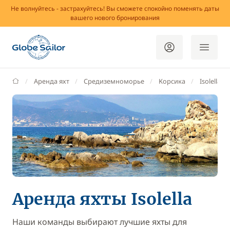
Не волнуйтесь - застрахуйтесь! Вы сможете спокойно поменять даты
вашего нового бронирования
GlobeSailor
Аренда яхт
Средиземноморье
Корсика
Isolella
Аренда яхты Isolella
Наши команды выбирают лучшие яхты для