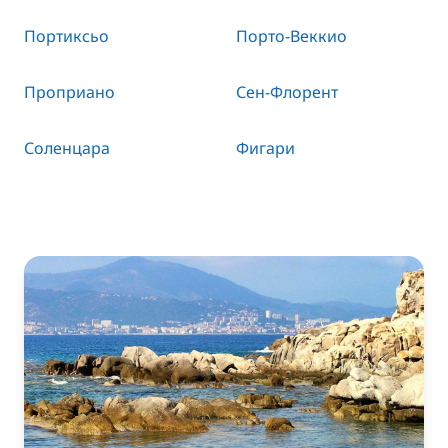
Портиксьо
Порто-Веккио
Проприано
Сен-Флорент
Соленцара
Фигари