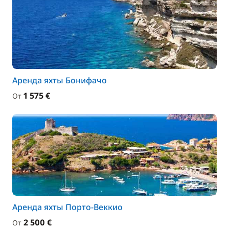
Аренда яхты Бонифачо
1 575 €
От
Аренда яхты Порто-Веккио
2 500 €
От