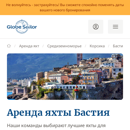
Не волнуйтесь - застрахуйтесь! Вы сможете спокойно поменять даты
вашего нового бронирования
GlobeSailor
Аренда яхт
Средиземноморье
Корсика
Бастия
Аренда яхты Бастия
Наши команды выбирают лучшие яхты для