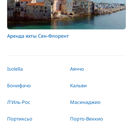
Аренда яхты Сен-Флорент
Isolella
Аяччо
Бонифачо
Кальви
Л'Иль-Рос
Масинаджио
Портиксьо
Порто-Веккио