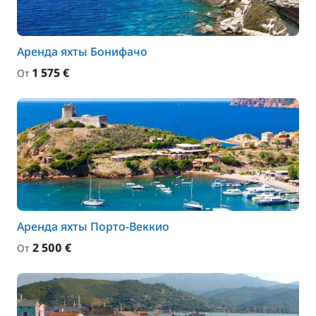
Аренда яхты Бонифачо
1 575 €
От
Аренда яхты Порто-Веккио
2 500 €
От