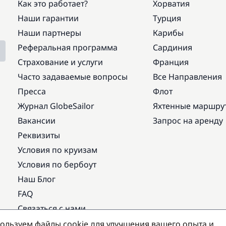
Как это работает?
Хорватия
Наши гарантии
Турция
Наши партнеры
Карибы
Реферальная программа
Сардиния
Страхование и услуги
Франция
Часто задаваемые вопросы
Все Направления
Пресса
Флот
Журнал GlobeSailor
Яхтенные маршру
Вакансии
Запрос на аренду
Реквизиты
Условия по круизам
Условия по бербоут
Наш Блог
FAQ
Связаться с нами
ользуем файлы cookie для улучшения вашего опыта и