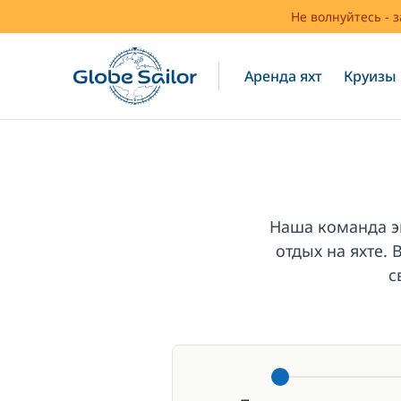
Не волнуйтесь - 
Аренда яхт
Круизы
Наша команда э
отдых на яхте.
с