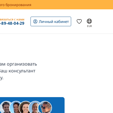
вого бронирования
вязаться с нами
Личный кабинет
1-89-48-04-29
EUR
ам организовать
Ваш консультант
у.