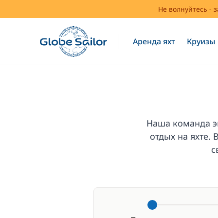
Не волнуйтесь - 
Аренда яхт
Круизы
Наша команда э
отдых на яхте.
с