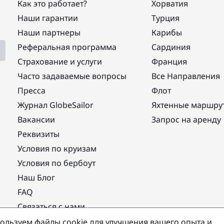
Как это работает?
Хорватия
Наши гарантии
Турция
Наши партнеры
Карибы
Реферальная программа
Сардиния
Страхование и услуги
Франция
Часто задаваемые вопросы
Все Направления
Пресса
Флот
Журнал GlobeSailor
Яхтенные маршру
Вакансии
Запрос на аренду
Реквизиты
Условия по круизам
Условия по бербоут
Наш Блог
FAQ
Связаться с нами
ользуем файлы cookie для улучшения вашего опыта и