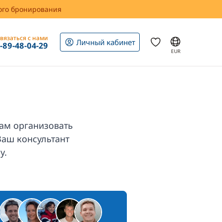
вого бронирования
вязаться с нами
Личный кабинет
1-89-48-04-29
EUR
ам организовать
Ваш консультант
у.