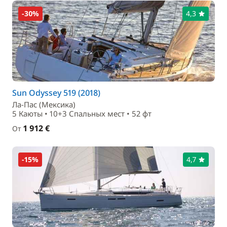
-30%
4,3
Sun Odyssey 519 (2018)
Ла-Пас (Мексика)
5 Каюты • 10+3 Спальныx мест • 52 фт
1 912 €
От
-15%
4,7