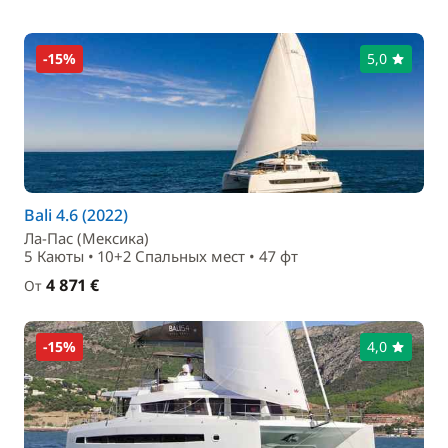
-15%
5,0
Bali 4.6 (2022)
Ла-Пас (Мексика)
5 Каюты • 10+2 Спальныx мест • 47 фт
4 871 €
От
-15%
4,0