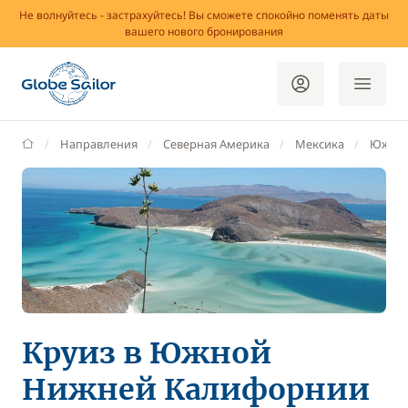
Не волнуйтесь - застрахуйтесь! Вы сможете спокойно поменять даты
вашего нового бронирования
GlobeSailor
Направления
Северная Америка
Мексика
Южная
Круиз в Южной
Нижней Калифорнии