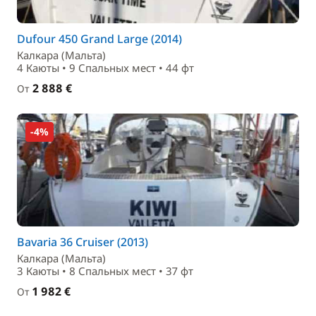
Dufour 450 Grand Large (2014)
Калкара (Мальта)
4 Каюты • 9 Спальныx мест • 44 фт
2 888 €
От
-4%
Bavaria 36 Cruiser (2013)
Калкара (Мальта)
3 Каюты • 8 Спальныx мест • 37 фт
1 982 €
От