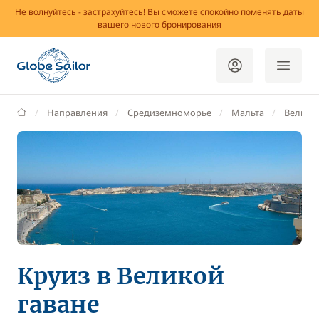
Не волнуйтесь - застрахуйтесь! Вы сможете спокойно поменять даты
вашего нового бронирования
GlobeSailor
Направления
Средиземноморье
Мальта
Великая
Круиз в Великой
гаване