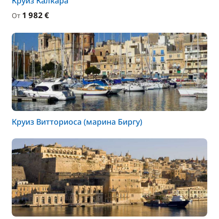
Круиз Калкара
1 982 €
От
Круиз Витториоса (марина Биргу)