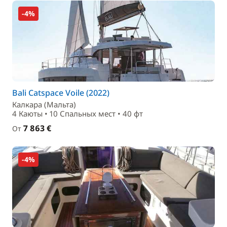
-4%
Bali Catspace Voile (2022)
Калкара (Мальта)
4 Каюты • 10 Спальныx мест • 40 фт
7 863 €
От
-4%