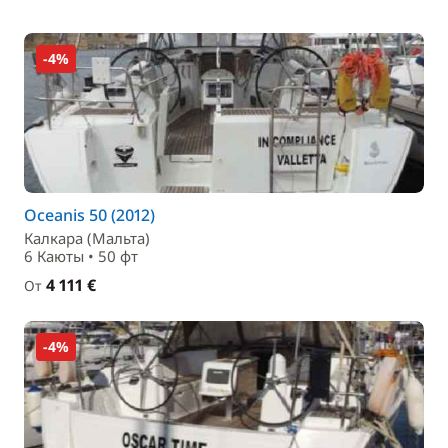
-4%
Oceanis 50 (2012)
Калкара (Мальта)
6 Каюты • 50 фт
4 111 €
От
-4%