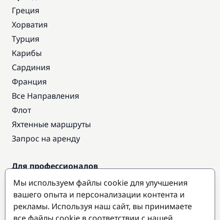
Греция
Хорватия
Турция
Карибы
Сардиния
Франция
Все Направления
Флот
Яхтенные маршруты
Запрос на аренду
Для профессионалов
Доступ про
Мы используем файлы cookie для улучшения
Стать партнером
вашего опыта и персонализации контента и
рекламы. Используя наш сайт, вы принимаете
все файлы cookie в соответствии с нашей